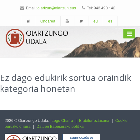
Email:
oiartzun@oiartzun.eus
Tel: 943 490 142
Ondarea
eu
es
Toggle
navigat
Ez dago edukirik sortua oraindik
kategoria honetan
2026 © Oiartzungo Udala.
Lege Oharra
|
Erabilerreztasuna
|
Cookiei
buruzko oharra
|
Datuen Babeserako politika