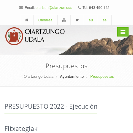
Email:
oiartzun@oiartzun.eus
Tel: 943 490 142
Ondarea
eu
es
Toggle
navigat
Presupuestos
Oiartzungo Udala
Ayuntamiento
Presupuestos
PRESUPUESTO 2022 - Ejecución
Fitxategiak