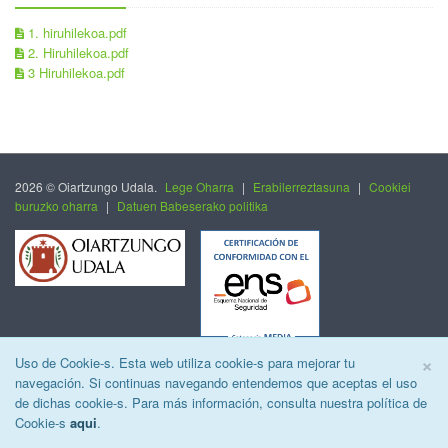
1. hiruhilekoa.pdf
2. Hiruhilekoa.pdf
3 Hiruhilekoa.pdf
2026 © Oiartzungo Udala.
Lege Oharra
|
Erabilerreztasuna
|
Cookiei
buruzko oharra
|
Datuen Babeserako politika
C
×
Uso de Cookie-s. Esta web utiliza cookie-s para mejorar tu
navegación. Si continuas navegando entendemos que aceptas el uso
de dichas cookie-s. Para más información, consulta nuestra política de
Cookie-s
aqui
.