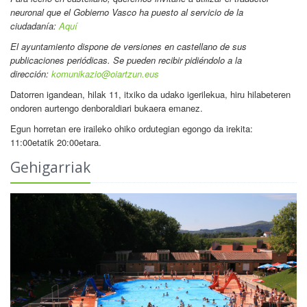
neuronal que el Gobierno Vasco ha puesto al servicio de la
ciudadanía:
Aquí
El ayuntamiento dispone de versiones en castellano de sus
publicaciones periódicas. Se pueden recibir pidiéndolo a la
dirección:
komunikazio@oiartzun.eus
Datorren igandean, hilak 11, itxiko da udako igerilekua, hiru hilabeteren
ondoren aurtengo denboraldiari bukaera emanez.
Egun horretan ere iraileko ohiko ordutegian egongo da irekita:
11:00etatik 20:00etara.
Gehigarriak