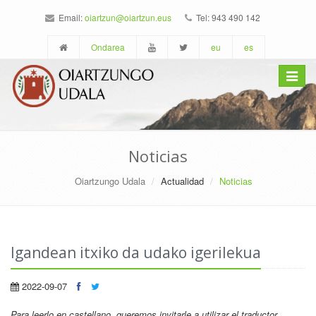
Email:
oiartzun@oiartzun.eus
Tel: 943 490 142
Ondarea
eu
es
Toggle
navigat
Noticias
Oiartzungo Udala
Actualidad
Noticias
Igandean itxiko da udako igerilekua
2022-09-07
Para leerlo en castellano
, queremos invitarle a utilizar el traductor