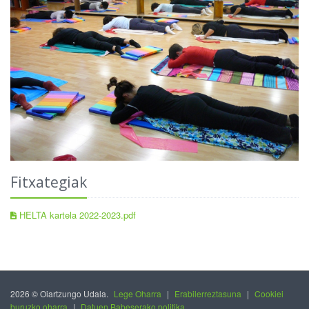
Fitxategiak
HELTA kartela 2022-2023.pdf
2026 © Oiartzungo Udala.
Lege Oharra
|
Erabilerreztasuna
|
Cookiei
buruzko oharra
|
Datuen Babeserako politika