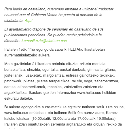
Para leerlo en castellano
, queremos invitarle a utilizar el traductor
neuronal que el Gobierno Vasco ha puesto al servicio de la
ciudadanía:
Aquí
El ayuntamiento dispone de versiones en castellano de sus
publicaciones periódicas. Se pueden recibir pidiéndolo a la
dirección:
komunikazio@oiartzun.eus
Irailaren 1etik 11ra egongo da zabalik HELTAko ikastaroetan
aurrematrikulatzeko aukera.
Mota guztietako 21 ikastaro antolatu dituzte: ariketa mentala,
bertsolaritza, ehoziria, egur taila, euskal dantzak, gimnasia, gitarra,
joste lanak, luzaketak, margolaritza, estresa gainditzeko teknikak,
patchwork, pilates, pilates terapeutikoa, tai chi, yoga, zaharberritzea,
dantza latinoamerikarrak, masajea, zaintzailea zaintzen eta
argazkilaritza. Ikastaro guztien informazioa www.helta.eus helbidan
eskuratu daiteke.
Bi aukera egongo dira aurre-matrikula egiteko: irailaren 1etik 11ra online,
www.helta.eus orrialdean, eta irailaren 5etik 9ra aurrez aurre, Karaez
kaleko lokalean (10:00etatik 12:00etara eta 17:00etatik 19:00etara).
Irailaren 20an onartutakoen zerrenda argitaratuko eta orduan irekiko da