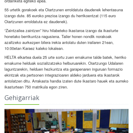
ordainketa egiteko epea.
55 urtetik gorakoek eta Oiartzunen erroldatuta daudenek lehentasuna
izango dute. 85 euroko prezioa izango du herrikoentzat (115 euro
Oiartzunen erroldatuta ez daudenek).
“Zaintzailea zaintzen” hiru hilabeteko ikastaroa izango da ikasturte
honetako berrikuntza nagusiena. Tailer honen nondik norakoak
azaltzeko aurkezpen bilera irekia antolatu duten irailaren 21ean,
10:00etan Karaez kaleko lokalean.
HELTA elkartea duela 25 urte sortu zuen emakume talde batek, herriko
emakume helduak sozializatzeko helburuarekin. Oiartzungo Udalaren
laguntzarekin, helduen hezkuntza eta garapenaren inguruan formazio
ekintzak eta pertsonen integrazioaren aldeko jarduera eta ikastarok
antolatzen ditu. Arrakasta handia izaten dute ikastaro hauek eta aurreko
ikasturtean 750 matrikula egon ziren.
Gehigarriak