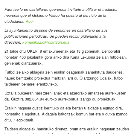
Para leerlo en castellano
, queremos invitarle a utilizar el traductor
neuronal que el Gobierno Vasco ha puesto al servicio de la
ciudadanía:
Aquí
El ayuntamiento dispone de versiones en castellano de sus
publicaciones periódicas. Se pueden recibir pidiéndolo a la
dirección:
komunikazio@oiartzun.eus
21 talde ditu OKEk, 8 emakumeenak eta 13 gizonenak. Denboraldi
honetan 400 jokalaritik gora ariko dira Karla Lekuona zelaian futbolean,
gehienak oiartzuarrak.
Futbol zelaiko aldagela zein eraikin osagarriak zaharkituta daudenez,
hauek berritzeko proiektua martxan jarri du Oiartzungo Udalak, futbol
taldearen beharrei erantzuteko.
Uztaila bukaeran hasi ziren lanak eta azarorako amaitzea aurreikusten
da. Guztira 382.854,84 euroko aurrekontua izango du proiektuak.
Eraikin nagusia guztiz berrituko da eta bertan 6 aldagela egingo dira,
horietako 1 egokitua. Aldagela bakoitzak komun bat eta 9 dutxa izango
ditu, 7 egokituak.
Taldeen aldagelak handituko direnez, orain arte eraikin nagusian zeuden