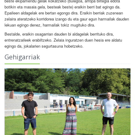
beste ekipamendu gelak kokatzeko (bulegoa, arropa biltegia edota
botikin eta masaia gela, besteak beste) eraikin berri bat egingo da.
Epaileen aldagelak ere bertan egongo dira. Eraikin berriak zuzenean
zelaira ateratzeko korridorea izango du eta gaur egun harmailak dauden
lekuan egingo denez, harmailak tokiz mugituko dira.
Bestalde, eraikin osagarrian dauden bi aldagelak berrituko dira,
entrenatzaileek erabiltzeko. Zelaia inguratzen duen hesia ere aldatu
egingo da, jokalarien segurtasuna hobetzeko.
Gehigarriak