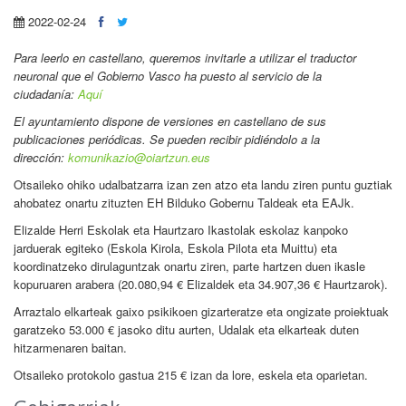
2022-02-24
Para leerlo en castellano
, queremos invitarle a utilizar el traductor
neuronal que el Gobierno Vasco ha puesto al servicio de la
ciudadanía:
Aquí
El ayuntamiento dispone de versiones en castellano de sus
publicaciones periódicas. Se pueden recibir pidiéndolo a la
dirección:
komunikazio@oiartzun.eus
Otsaileko ohiko udalbatzarra izan zen atzo eta landu ziren puntu guztiak
ahobatez onartu zituzten EH Bilduko Gobernu Taldeak eta EAJk.
Elizalde Herri Eskolak eta Haurtzaro Ikastolak eskolaz kanpoko
jarduerak egiteko (Eskola Kirola, Eskola Pilota eta Muittu) eta
koordinatzeko dirulaguntzak onartu ziren, parte hartzen duen ikasle
kopuruaren arabera (20.080,94 € Elizaldek eta 34.907,36 € Haurtzarok).
Arraztalo elkarteak gaixo psikikoen gizarteratze eta ongizate proiektuak
garatzeko 53.000 € jasoko ditu aurten, Udalak eta elkarteak duten
hitzarmenaren baitan.
Otsaileko protokolo gastua 215 € izan da lore, eskela eta oparietan.