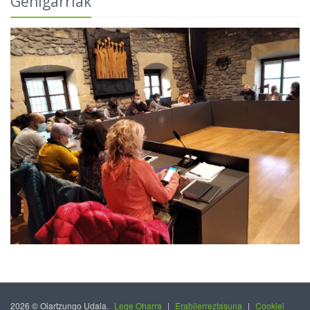
Gehigarriak
2026 © Oiartzungo Udala.
Lege Oharra
|
Erabilerreztasuna
|
Cookiei