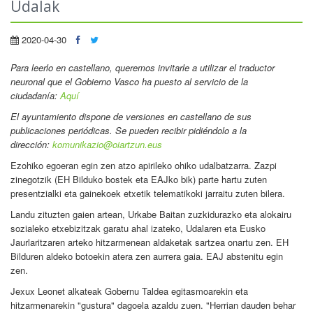
Udalak
2020-04-30
Para leerlo en castellano
, queremos invitarle a utilizar el traductor
neuronal que el Gobierno Vasco ha puesto al servicio de la
ciudadanía:
Aquí
El ayuntamiento dispone de versiones en castellano de sus
publicaciones periódicas. Se pueden recibir pidiéndolo a la
dirección:
komunikazio@oiartzun.eus
Ezohiko egoeran egin zen atzo apirileko ohiko udalbatzarra. Zazpi
zinegotzik (EH Bilduko bostek eta EAJko bik) parte hartu zuten
presentzialki eta gainekoek etxetik telematikoki jarraitu zuten bilera.
Landu zituzten gaien artean, Urkabe Baitan zuzkidurazko eta alokairu
sozialeko etxebizitzak garatu ahal izateko, Udalaren eta Eusko
Jaurlaritzaren arteko hitzarmenean aldaketak sartzea onartu zen. EH
Bilduren aldeko botoekin atera zen aurrera gaia. EAJ abstenitu egin
zen.
Jexux Leonet alkateak Gobernu Taldea egitasmoarekin eta
hitzarmenarekin "gustura" dagoela azaldu zuen. "Herrian dauden behar