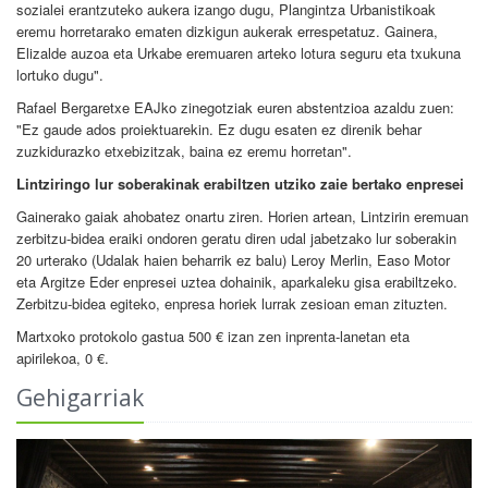
sozialei erantzuteko aukera izango dugu, Plangintza Urbanistikoak
eremu horretarako ematen dizkigun aukerak errespetatuz. Gainera,
Elizalde auzoa eta Urkabe eremuaren arteko lotura seguru eta txukuna
lortuko dugu".
Rafael Bergaretxe EAJko zinegotziak euren abstentzioa azaldu zuen:
"Ez gaude ados proiektuarekin. Ez dugu esaten ez direnik behar
zuzkidurazko etxebizitzak, baina ez eremu horretan".
Lintziringo lur soberakinak erabiltzen utziko zaie bertako enpresei
Gainerako gaiak ahobatez onartu ziren. Horien artean, Lintzirin eremuan
zerbitzu-bidea eraiki ondoren geratu diren udal jabetzako lur soberakin
20 urterako (Udalak haien beharrik ez balu) Leroy Merlin, Easo Motor
eta Argitze Eder enpresei uztea dohainik, aparkaleku gisa erabiltzeko.
Zerbitzu-bidea egiteko, enpresa horiek lurrak zesioan eman zituzten.
Martxoko protokolo gastua 500 € izan zen inprenta-lanetan eta
apirilekoa, 0 €.
Gehigarriak