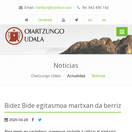
Email:
oiartzun@oiartzun.eus
Tel: 943 490 142
Ondarea
eu
es
Toggle
navigat
Noticias
Oiartzungo Udala
Actualidad
Noticias
Bidez Bide egitasmoa martxan da berriz
2020-04-28
Para leerlo en castellano
, queremos invitarle a utilizar el traductor