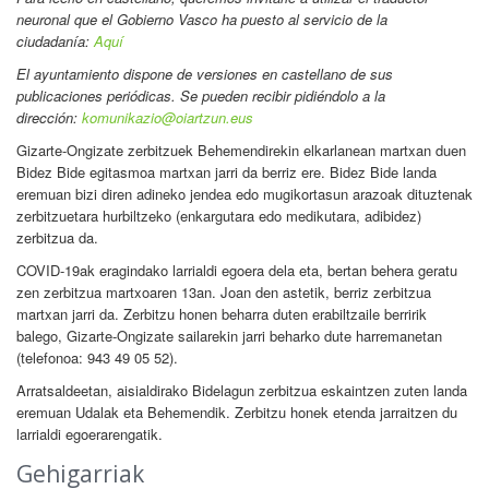
neuronal que el Gobierno Vasco ha puesto al servicio de la
ciudadanía:
Aquí
El ayuntamiento dispone de versiones en castellano de sus
publicaciones periódicas. Se pueden recibir pidiéndolo a la
dirección:
komunikazio@oiartzun.eus
Gizarte-Ongizate zerbitzuek Behemendirekin elkarlanean martxan duen
Bidez Bide egitasmoa martxan jarri da berriz ere. Bidez Bide landa
eremuan bizi diren adineko jendea edo mugikortasun arazoak dituztenak
zerbitzuetara hurbiltzeko (enkargutara edo medikutara, adibidez)
zerbitzua da.
COVID-19ak eragindako larrialdi egoera dela eta, bertan behera geratu
zen zerbitzua martxoaren 13an. Joan den astetik, berriz zerbitzua
martxan jarri da. Zerbitzu honen beharra duten erabiltzaile berririk
balego, Gizarte-Ongizate sailarekin jarri beharko dute harremanetan
(telefonoa: 943 49 05 52).
Arratsaldeetan, aisialdirako Bidelagun zerbitzua eskaintzen zuten landa
eremuan Udalak eta Behemendik. Zerbitzu honek etenda jarraitzen du
larrialdi egoerarengatik.
Gehigarriak