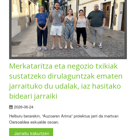
Merkataritza eta negozio txikiak
sustatzeko dirulaguntzak ematen
jarraituko du udalak, iaz hasitako
bideari jarraiki
2026-06-24
Helburu berarekin, “Auzoaren Arima” proiektua jarri da martxan
Oarsoaldea eskualde osoan.
Jarraitu irakurtzen