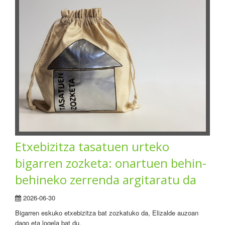
Etxebizitza tasatuen urteko
bigarren zozketa: onartuen behin-
behineko zerrenda argitaratu da
2026-06-30
Bigarren eskuko etxebizitza bat zozkatuko da, Elizalde auzoan
dago eta logela bat du.