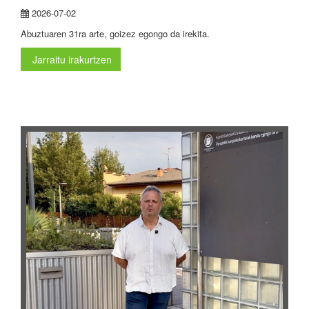
2026-07-02
Abuztuaren 31ra arte, goizez egongo da irekita.
Jarraitu irakurtzen