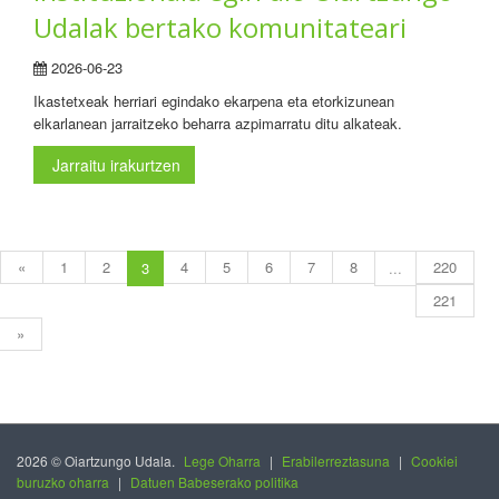
Udalak bertako komunitateari
2026-06-23
Ikastetxeak herriari egindako ekarpena eta etorkizunean
elkarlanean jarraitzeko beharra azpimarratu ditu alkateak.
Jarraitu irakurtzen
«
1
2
4
5
6
7
8
220
3
...
221
»
2026 © Oiartzungo Udala.
Lege Oharra
|
Erabilerreztasuna
|
Cookiei
buruzko oharra
|
Datuen Babeserako politika