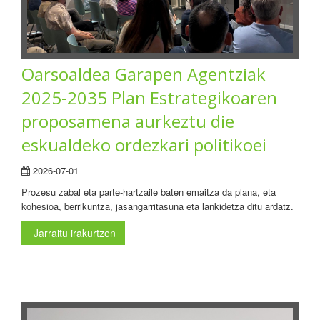
Oarsoaldea Garapen Agentziak
2025-2035 Plan Estrategikoaren
proposamena aurkeztu die
eskualdeko ordezkari politikoei
2026-07-01
Prozesu zabal eta parte-hartzaile baten emaitza da plana, eta
kohesioa, berrikuntza, jasangarritasuna eta lankidetza ditu ardatz.
Jarraitu irakurtzen