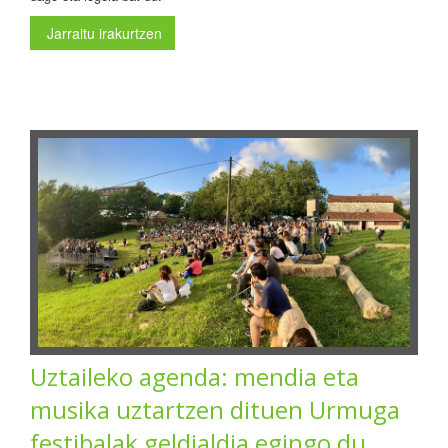
Jarraitu irakurtzen
Uztaileko agenda: mendia eta
musika uztartzen dituen Urmuga
festibalak geldialdia egingo du