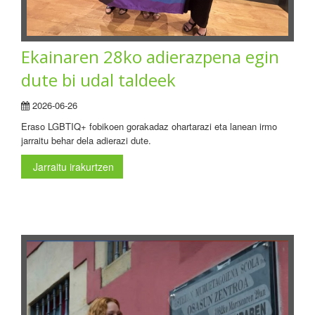
Ekainaren 28ko adierazpena egin
dute bi udal taldeek
2026-06-26
Eraso LGBTIQ+ fobikoen gorakadaz ohartarazi eta lanean irmo
jarraitu behar dela adierazi dute.
Jarraitu irakurtzen