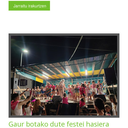
Jarraitu irakurtzen
Gaur botako dute festei hasiera