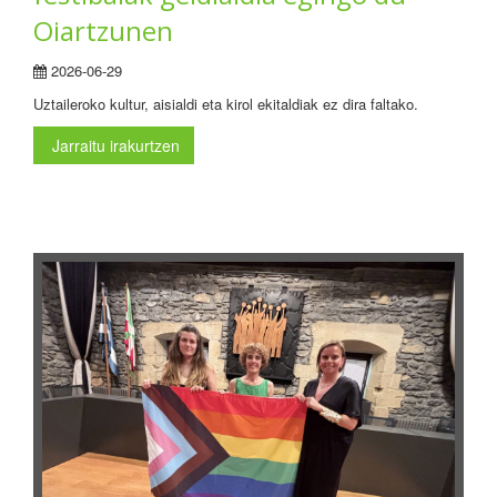
Oiartzunen
2026-06-29
Uztaileroko kultur, aisialdi eta kirol ekitaldiak ez dira faltako.
Jarraitu irakurtzen