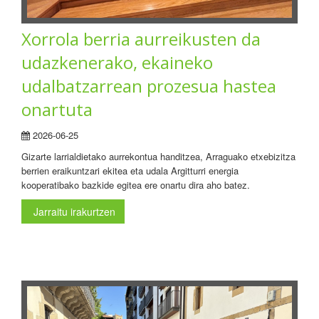
Xorrola berria aurreikusten da
udazkenerako, ekaineko
udalbatzarrean prozesua hastea
onartuta
2026-06-25
Gizarte larrialdietako aurrekontua handitzea, Arraguako etxebizitza
berrien eraikuntzari ekitea eta udala Argitturri energia
kooperatibako bazkide egitea ere onartu dira aho batez.
Jarraitu irakurtzen