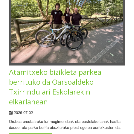
Atamitxeko bizikleta parkea
berrituko da Oarsoaldeko
Txirrindulari Eskolarekin
elkarlanean
2026-07-02
Orubea prestatzeko lur mugimenduak eta bestelako lanak hasita
daude, eta parke berria abuzturako prest egotea aurreikusten da.