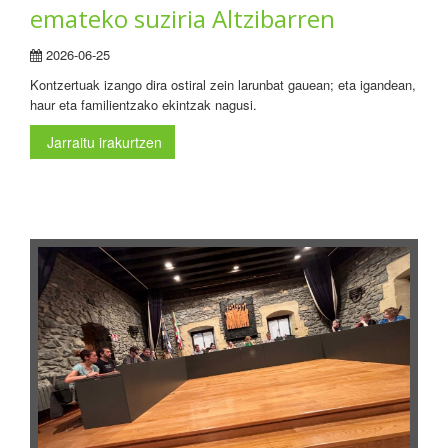
emateko suziria Altzibarren
2026-06-25
Kontzertuak izango dira ostiral zein larunbat gauean; eta igandean,
haur eta familientzako ekintzak nagusi.
Jarraitu irakurtzen