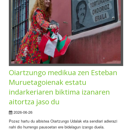
Oiartzungo medikua zen Esteban
Muruetagoienak estatu
indarkeriaren biktima izanaren
aitortza jaso du
2026-06-26
Pozez hartu du albistea Oiartzungo Udalak eta sendiari adierazi
nahi dio hurrengo pausoetan ere bidelagun izango duela.