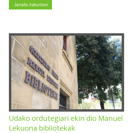
Jarraitu irakurtzen
Udako ordutegiari ekin dio Manuel
Lekuona bibliotekak