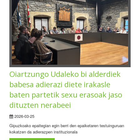
Oiartzungo Udaleko bi alderdiek
babesa adierazi diete irakasle
baten partetik sexu erasoak jaso
dituzten nerabeei
2026-03-25
Gipuzkoako epaitegian egin berri den epaiketaren testuinguruan
kokatzen da adierazpen instituzionala