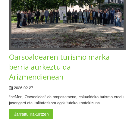
Oarsoaldearen turismo marka
berria aurkeztu da
Arizmendienean
2026-02-27
"heMen, Oarsoaldea" da proposamena, eskualdeko turismo eredu
jasangarri eta kalitatezkora egokitutako kontakizuna.
Jarraitu irakurtzen