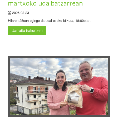
martxoko udalbatzarrean
2026-03-23
Hilaren 25ean egingo da udal osoko bilkura, 18:00etan.
Jarraitu irakurtzen