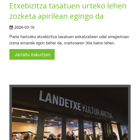
Etxebizitza tasatuen urteko lehen
zozketa apirilean egingo da
2026-03-16
Parte hartzeko etxebizitza tasatuen eskatzaileen udal erregistroan
izena emanda egon behar da, martxoaren 30a baino lehen.
Jarraitu irakurtzen