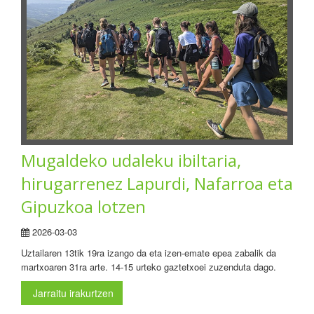
Mugaldeko udaleku ibiltaria,
hirugarrenez Lapurdi, Nafarroa eta
Gipuzkoa lotzen
2026-03-03
Uztailaren 13tik 19ra izango da eta izen-emate epea zabalik da
martxoaren 31ra arte. 14-15 urteko gaztetxoei zuzenduta dago.
Jarraitu irakurtzen