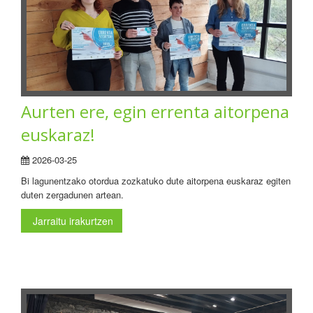
Aurten ere, egin errenta aitorpena
euskaraz!
2026-03-25
Bi lagunentzako otordua zozkatuko dute aitorpena euskaraz egiten
duten zergadunen artean.
Jarraitu irakurtzen