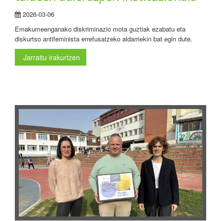
2026-03-06
Emakumeenganako diskriminazio mota guztiak ezabatu eta
diskurtso antifeminista errefusatzeko aldarriekin bat egin dute.
Jarraitu irakurtzen