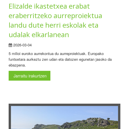
Elizalde ikastetxea erabat
eraberritzeko aurreproiektua
landu dute herri eskolak eta
udalak elkarlanean
2026-03-04
5 milioi euroko aurrekontua du aurreproiektuak. Europako
funtsetara aurkeztu zen udan eta datozen egunetan jasoko da
ebazpena.
Jarraitu irakurtzen