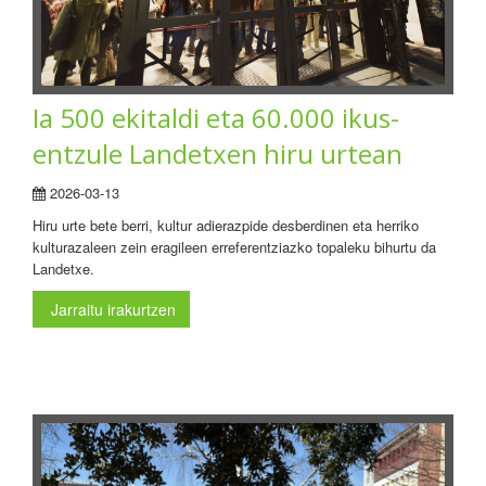
Ia 500 ekitaldi eta 60.000 ikus-
entzule Landetxen hiru urtean
2026-03-13
Hiru urte bete berri, kultur adierazpide desberdinen eta herriko
kulturazaleen zein eragileen erreferentziazko topaleku bihurtu da
Landetxe.
Jarraitu irakurtzen