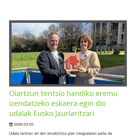
Oiartzun tentsio handiko eremu
izendatzeko eskaera egin dio
udalak Eusko Jaurlaritzari
2026-03-02
Udala lantzen ari den etxebizitza plan integralaren parte da