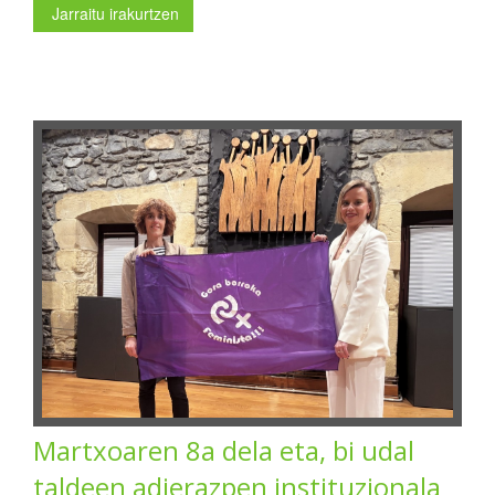
Jarraitu irakurtzen
Martxoaren 8a dela eta, bi udal
taldeen adierazpen instituzionala