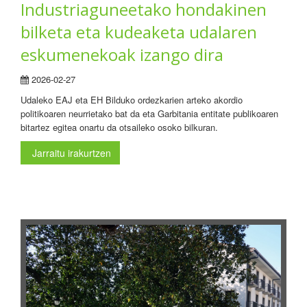
Industriaguneetako hondakinen
bilketa eta kudeaketa udalaren
eskumenekoak izango dira
2026-02-27
Udaleko EAJ eta EH Bilduko ordezkarien arteko akordio
politikoaren neurrietako bat da eta Garbitania entitate publikoaren
bitartez egitea onartu da otsaileko osoko bilkuran.
Jarraitu irakurtzen