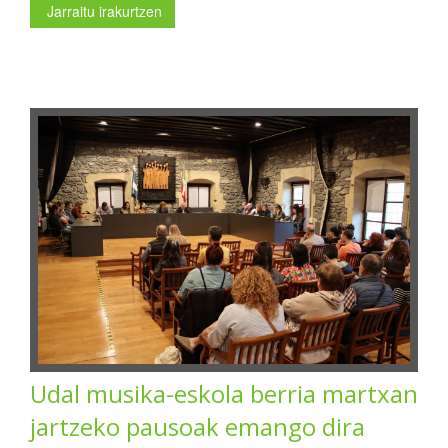
Jarraitu irakurtzen
Udal musika-eskola berria martxan
jartzeko pausoak emango dira