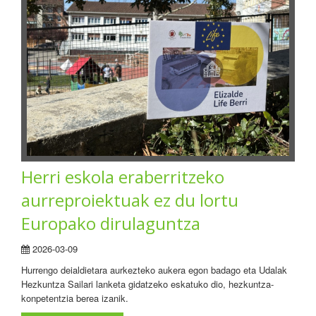
Herri eskola eraberritzeko
aurreproiektuak ez du lortu
Europako dirulaguntza
2026-03-09
Hurrengo deialdietara aurkezteko aukera egon badago eta Udalak
Hezkuntza Sailari lanketa gidatzeko eskatuko dio, hezkuntza-
konpetentzia berea izanik.