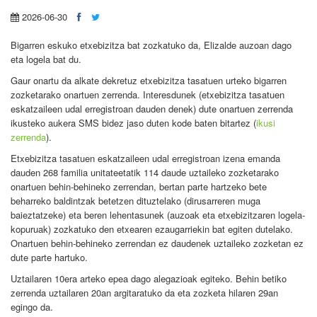
2026-06-30
Bigarren eskuko etxebizitza bat zozkatuko da, Elizalde auzoan dago
eta logela bat du.
Gaur onartu da alkate dekretuz etxebizitza tasatuen urteko bigarren
zozketarako onartuen zerrenda. Interesdunek (etxebizitza tasatuen
eskatzaileen udal erregistroan dauden denek) dute onartuen zerrenda
ikusteko aukera SMS bidez jaso duten kode baten bitartez (
ikusi
zerrenda
).
Etxebizitza tasatuen eskatzaileen udal erregistroan izena emanda
dauden 268 familia unitateetatik 114 daude uztaileko zozketarako
onartuen behin-behineko zerrendan, bertan parte hartzeko bete
beharreko baldintzak betetzen dituztelako (dirusarreren muga
baieztatzeke) eta beren lehentasunek (auzoak eta etxebizitzaren logela-
kopuruak) zozkatuko den etxearen ezaugarriekin bat egiten dutelako.
Onartuen behin-behineko zerrendan ez daudenek uztaileko zozketan ez
dute parte hartuko.
Uztailaren 10era arteko epea dago alegazioak egiteko. Behin betiko
zerrenda uztailaren 20an argitaratuko da eta zozketa hilaren 29an
egingo da.