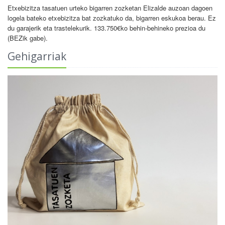
Etxebizitza tasatuen urteko bigarren zozketan Elizalde auzoan dagoen
logela bateko etxebizitza bat zozkatuko da, bigarren eskukoa berau. Ez
du garajerik eta trastelekurik. 133.750€ko behin-behineko prezioa du
(BEZik gabe).
Gehigarriak