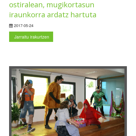
ostiralean, mugikortasun
iraunkorra ardatz hartuta
2017-05-24
Jarraitu irakurtzen