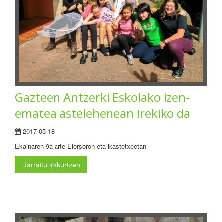
Gazteen Antzerki Eskolako izen-
ematea astelehenean irekiko da
2017-05-18
Ekainaren 9a arte Elorsoron eta ikastetxeetan
Jarraitu irakurtzen