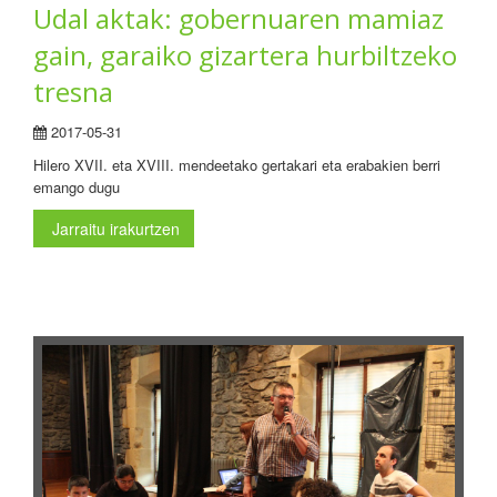
Udal aktak: gobernuaren mamiaz
gain, garaiko gizartera hurbiltzeko
tresna
2017-05-31
Hilero XVII. eta XVIII. mendeetako gertakari eta erabakien berri
emango dugu
Jarraitu irakurtzen