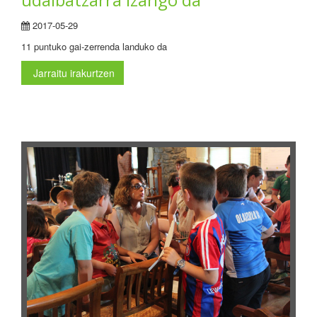
2017-05-29
11 puntuko gai-zerrenda landuko da
Jarraitu irakurtzen