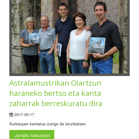
Astralamustrikan Oiartzun
haraneko bertso eta kanta
zaharrak berreskuratu dira
2017-05-17
Aurkezpen kantatua izango da larunbatean
Jarraitu irakurtzen