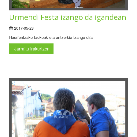
Urmendi Festa izango da igandean
2017-05-23
Haurrentzako txokoak eta antzerkia izango dira
Jarraitu irakurtzen