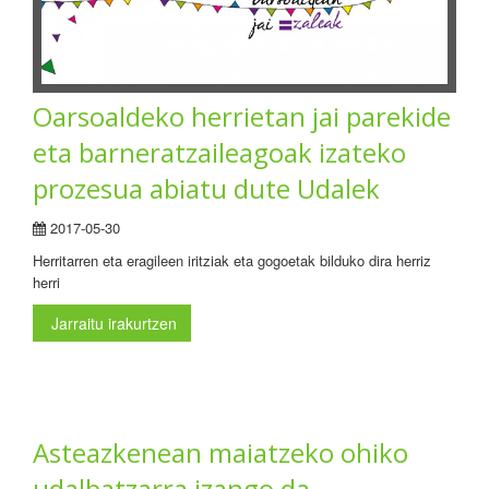
Oarsoaldeko herrietan jai parekide
eta barneratzaileagoak izateko
prozesua abiatu dute Udalek
2017-05-30
Herritarren eta eragileen iritziak eta gogoetak bilduko dira herriz
herri
Jarraitu irakurtzen
Asteazkenean maiatzeko ohiko
udalbatzarra izango da