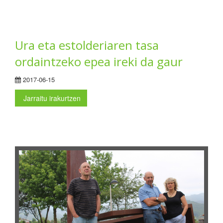
Ura eta estolderiaren tasa
ordaintzeko epea ireki da gaur
2017-06-15
Jarraitu irakurtzen