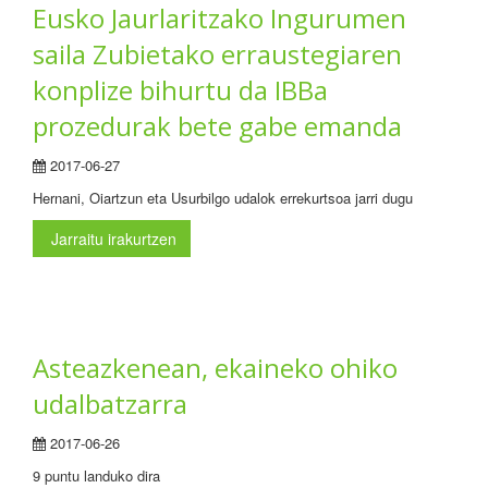
Eusko Jaurlaritzako Ingurumen
saila Zubietako erraustegiaren
konplize bihurtu da IBBa
prozedurak bete gabe emanda
2017-06-27
Hernani, Oiartzun eta Usurbilgo udalok errekurtsoa jarri dugu
Jarraitu irakurtzen
Asteazkenean, ekaineko ohiko
udalbatzarra
2017-06-26
9 puntu landuko dira