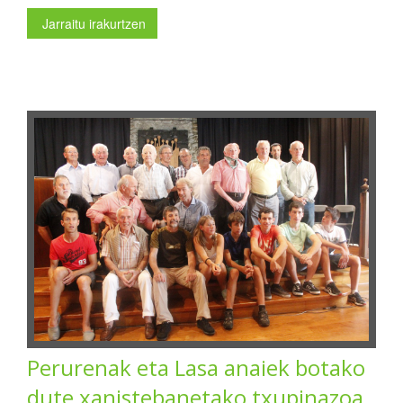
Jarraitu irakurtzen
Perurenak eta Lasa anaiek botako
dute xanistebanetako txupinazoa