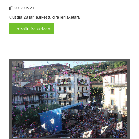
2017-06-21
Guztira 28 lan aurkeztu dira lehiaketara
Jarraitu irakurtzen