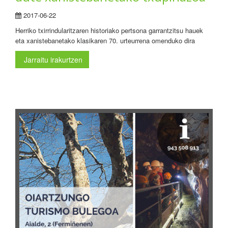
2017-06-22
Herriko txirrindularitzaren historiako pertsona garrantzitsu hauek
eta xanistebanetako klasikaren 70. urteurrena omenduko dira
Jarraitu irakurtzen