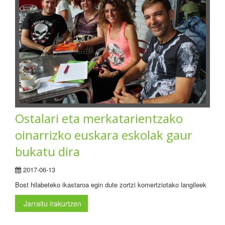
Ostalari eta merkatarientzako
oinarrizko euskara eskolak gaur
bukatu dira
2017-06-13
Bost hilabeteko ikastaroa egin dute zortzi komertziotako langileek
Jarraitu irakurtzen