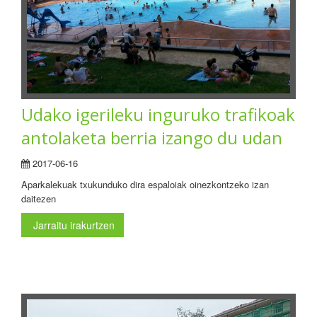
Udako igerileku inguruko trafikoak
antolaketa berria izango du udan
2017-06-16
Aparkalekuak txukunduko dira espaloiak oinezkontzeko izan
daitezen
Jarraitu irakurtzen