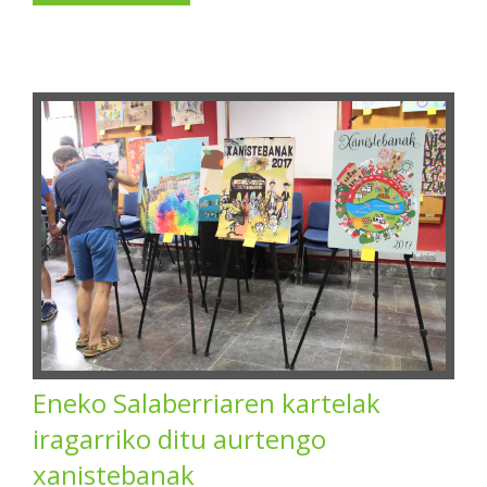
Eneko Salaberriaren kartelak
iragarriko ditu aurtengo
xanistebanak