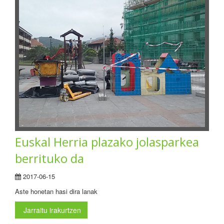
Euskal Herria plazako jolasparkea
berrituko da
2017-06-15
Aste honetan hasi dira lanak
Jarraitu irakurtzen