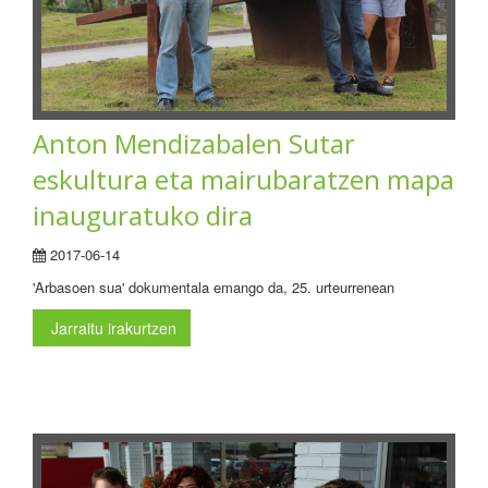
Anton Mendizabalen Sutar
eskultura eta mairubaratzen mapa
inauguratuko dira
2017-06-14
'Arbasoen sua' dokumentala emango da, 25. urteurrenean
Jarraitu irakurtzen