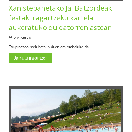
Xanistebanetako Jai Batzordeak
festak iragartzeko kartela
aukeratuko du datorren astean
2017-06-16
Txupinazoa nork botako duen ere erabakiko da
Jarraitu irakurtzen