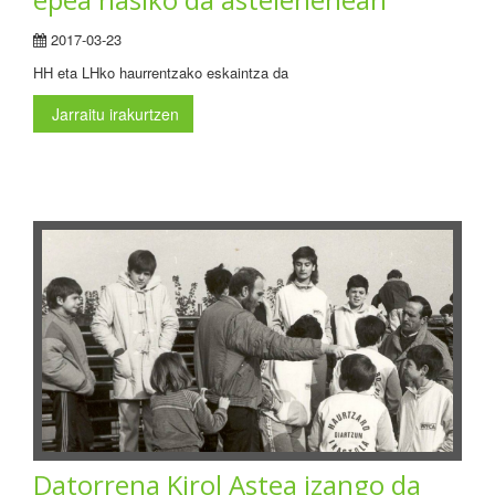
2017-03-23
HH eta LHko haurrentzako eskaintza da
Jarraitu irakurtzen
Datorrena Kirol Astea izango da