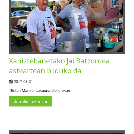
Xanistebanetako Jai Batzordea
asteartean bilduko da
2017-03-31
19etan Manuel Lekuona bibliotekan
Jarraitu irakurtzen