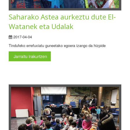
Saharako Astea aurkeztu dute El-
Watanek eta Udalak
2017-04-04
Tindufeko errefuxiatu guneetako egoera izango da hizpide
Jarraitu irakurtzen