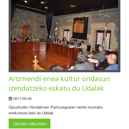
Arizmendi-enea kultur ondasun
izendatzeko eskatu du Udalak
2017-03-30
Gipuzkoako Hondakinen Partzuergoaren tarifen kontrako
errekurtsoa batu du Udalak
Jarraitu irakurtzen