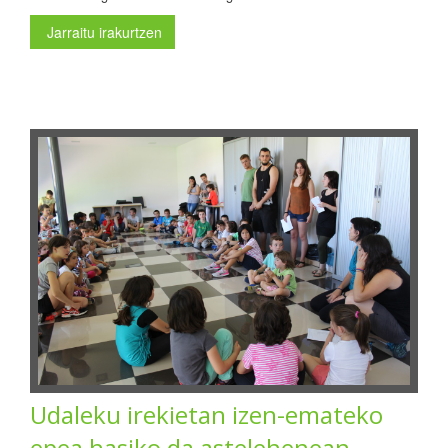
Jarraitu irakurtzen
Udaleku irekietan izen-emateko
epea hasiko da astelehenean