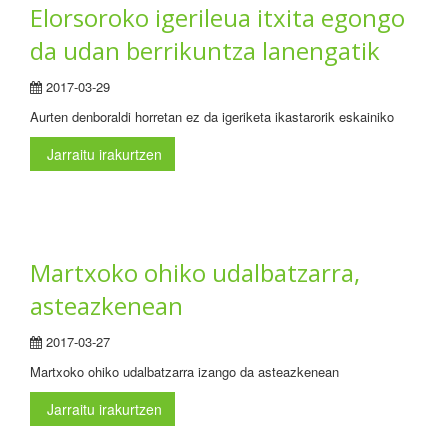
Elorsoroko igerileua itxita egongo
da udan berrikuntza lanengatik
2017-03-29
Aurten denboraldi horretan ez da igeriketa ikastarorik eskainiko
Jarraitu irakurtzen
Martxoko ohiko udalbatzarra,
asteazkenean
2017-03-27
Martxoko ohiko udalbatzarra izango da asteazkenean
Jarraitu irakurtzen