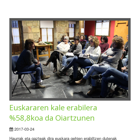
Euskararen kale erabilera
%58,8koa da Oiartzunen
2017-03-24
Haurrak eta gazteak dira euskara gehien erabiltzen dutenak