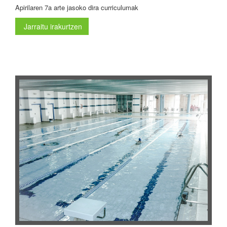
Apirilaren 7a arte jasoko dira curriculumak
Jarraitu irakurtzen