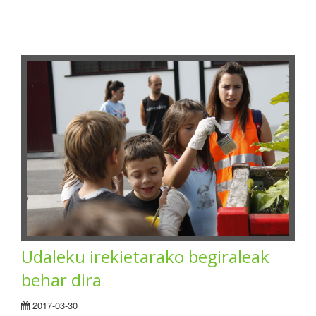
Udaleku irekietarako begiraleak
behar dira
2017-03-30