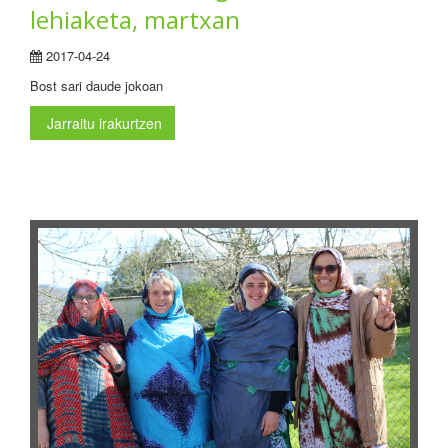
lehiaketa, martxan
2017-04-24
Bost sari daude jokoan
Jarraitu irakurtzen