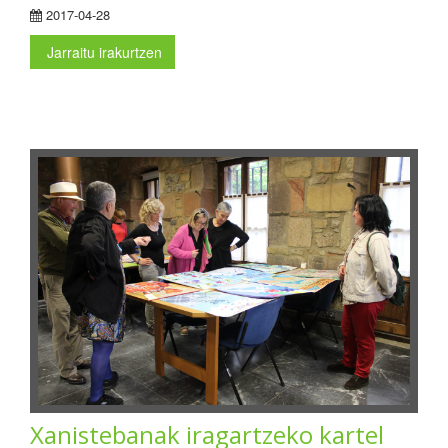
2017-04-28
Jarraitu irakurtzen
Xanistebanak iragartzeko kartel