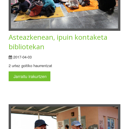
Asteazkenean, ipuin kontaketa
bibliotekan
2017-04-03
2 urtez goitiko haurrentzat
Jarraitu irakurtzen