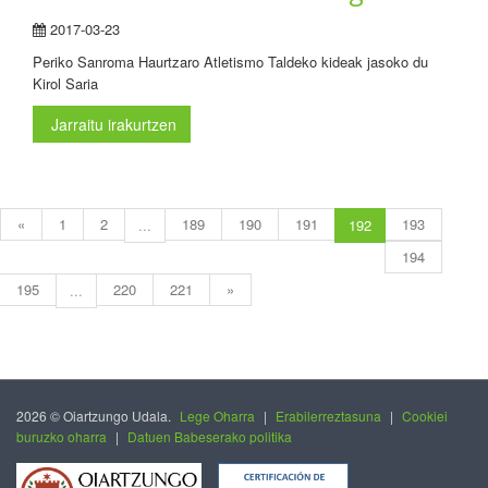
2017-03-23
Periko Sanroma Haurtzaro Atletismo Taldeko kideak jasoko du
Kirol Saria
Jarraitu irakurtzen
«
1
2
189
190
191
193
...
192
194
195
220
221
»
...
2026 © Oiartzungo Udala.
Lege Oharra
|
Erabilerreztasuna
|
Cookiei
buruzko oharra
|
Datuen Babeserako politika