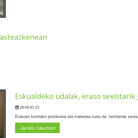
, asteazkenean
Eskualdeko udalak, eraso sexistarik
2016-07-21
Erasoen kontrako protokoloa eta materiala sortu da, herritarrak sents
Jarraitu irakurtzen