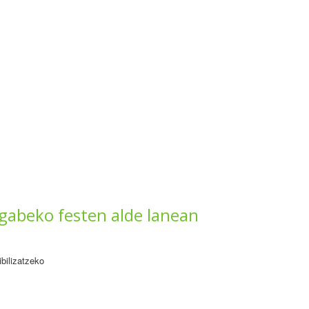
 gabeko festen alde lanean
ibilizatzeko