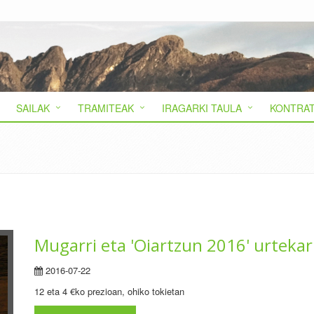
SAILAK
TRAMITEAK
IRAGARKI TAULA
KONTRAT
Mugarri eta 'Oiartzun 2016' urtekari
2016-07-22
12 eta 4 €ko prezioan, ohiko tokietan