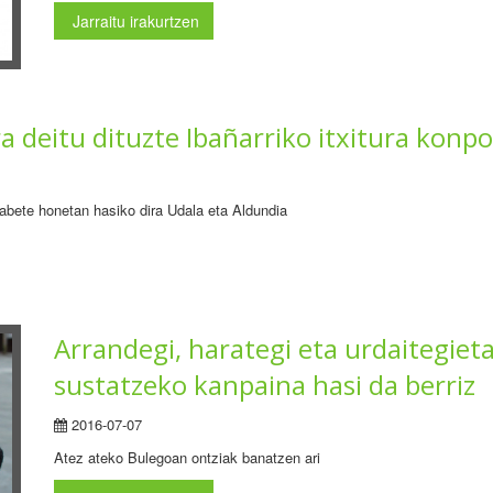
Jarraitu irakurtzen
a deitu dituzte Ibañarriko itxitura konp
labete honetan hasiko dira Udala eta Aldundia
Arrandegi, harategi eta urdaitegieta
sustatzeko kanpaina hasi da berriz
2016-07-07
Atez ateko Bulegoan ontziak banatzen ari