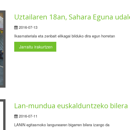
Uztailaren 18an, Sahara Eguna uda
2016-07-13
Ikasmateriala eta zenbait elikagai bilduko dira egun horretan
Jarraitu irakurtzen
Lan-mundua euskalduntzeko bilera 
2016-07-11
LANIN egitasmoko langunearen bigarren bilera izango da