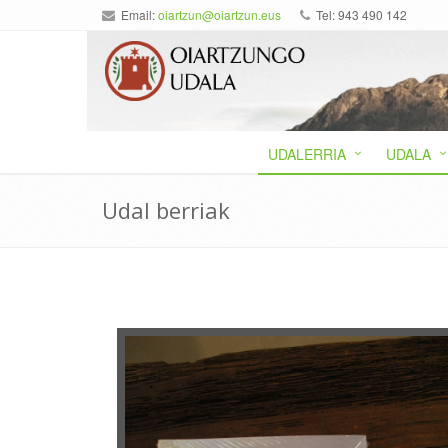
Email:
oiartzun@oiartzun.eus
Tel: 943 490 142
UDALERRIA
UDALA
Udal berriak