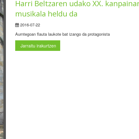
Harri Beltzaren udako XX. kanpaina
musikala heldu da
2016-07-22
Aurntegoan flauta laukote bat izango da protagonista
Jarraitu irakurtzen