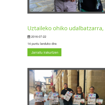
Uztaileko ohiko udalbatzarra
2016-07-22
14 puntu landuko dira
Jarraitu irakurtzen