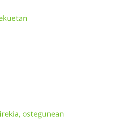
lekuetan
irekia, ostegunean