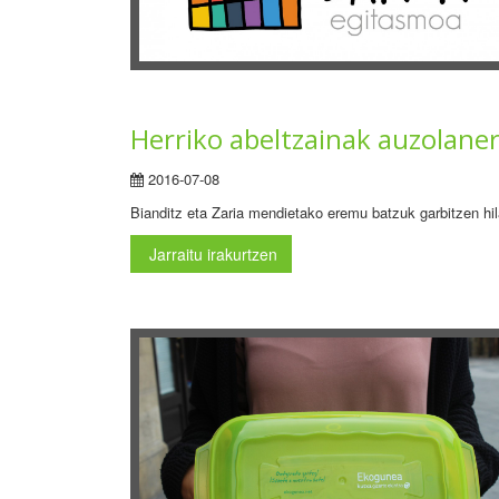
Herriko abeltzainak auzolaner
2016-07-08
Bianditz eta Zaria mendietako eremu batzuk garbitzen hi
Jarraitu irakurtzen