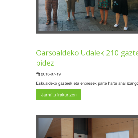
Oarsoaldeko Udalek 210 gazte
bidez
2016-07-19
Eskualdeko gazteek eta enpresek parte hartu ahal izang
Jarraitu irakurtzen