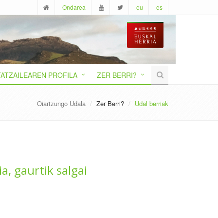
Ondarea
eu
es
ATZAILEAREN PROFILA
ZER BERRI?
Oiartzungo Udala
Zer Berri?
Udal berriak
a, gaurtik salgai