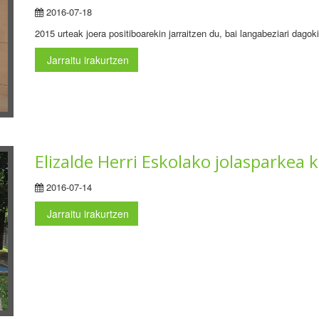
2016-07-18
2015 urteak joera positiboarekin jarraitzen du, bai langabeziari dagok
Jarraitu irakurtzen
Elizalde Herri Eskolako jolasparke
2016-07-14
Jarraitu irakurtzen