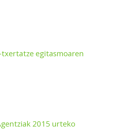
n-txertatze egitasmoaren
gentziak 2015 urteko