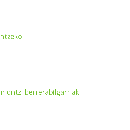
ontzeko
n ontzi berrerabilgarriak