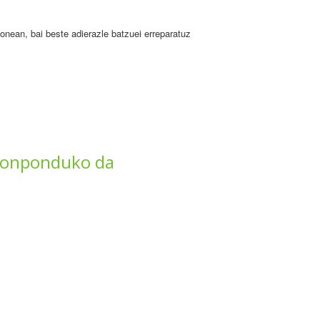
ionean, bai beste adierazle batzuei erreparatuz
a konponduko da