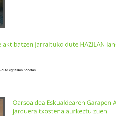
 aktibatzen jarraituko dute HAZILAN la
o dute egitasmo honetan
Oarsoaldea Eskualdearen Garapen A
jarduera txostena aurkeztu zuen