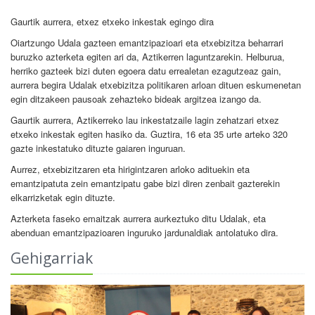
Gaurtik aurrera, etxez etxeko inkestak egingo dira
Oiartzungo Udala gazteen emantzipazioari eta etxebizitza beharrari
buruzko azterketa egiten ari da, Aztikerren laguntzarekin. Helburua,
herriko gazteek bizi duten egoera datu errealetan ezagutzeaz gain,
aurrera begira Udalak etxebizitza politikaren arloan dituen eskumenetan
egin ditzakeen pausoak zehazteko bideak argitzea izango da.
Gaurtik aurrera, Aztikerreko lau inkestatzaile lagin zehatzari etxez
etxeko inkestak egiten hasiko da. Guztira, 16 eta 35 urte arteko 320
gazte inkestatuko dituzte gaiaren inguruan.
Aurrez, etxebizitzaren eta hirigintzaren arloko adituekin eta
emantzipatuta zein emantzipatu gabe bizi diren zenbait gazterekin
elkarrizketak egin dituzte.
Azterketa faseko emaitzak aurrera aurkeztuko ditu Udalak, eta
abenduan emantzipazioaren inguruko jardunaldiak antolatuko dira.
Gehigarriak