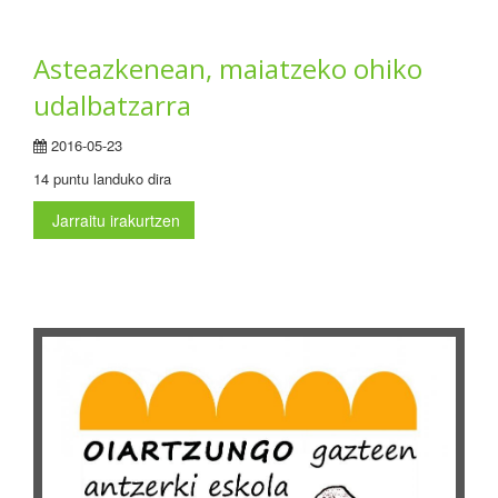
Asteazkenean, maiatzeko ohiko
udalbatzarra
2016-05-23
14 puntu landuko dira
Jarraitu irakurtzen