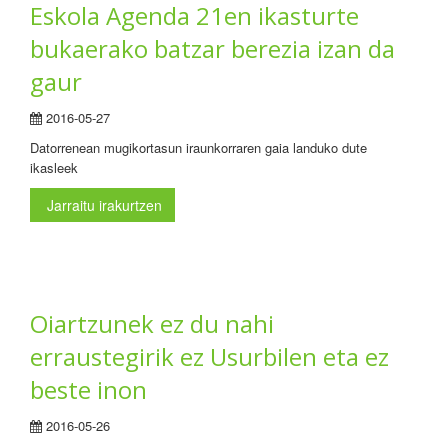
Eskola Agenda 21en ikasturte
bukaerako batzar berezia izan da
gaur
2016-05-27
Datorrenean mugikortasun iraunkorraren gaia landuko dute
ikasleek
Jarraitu irakurtzen
Oiartzunek ez du nahi
erraustegirik ez Usurbilen eta ez
beste inon
2016-05-26