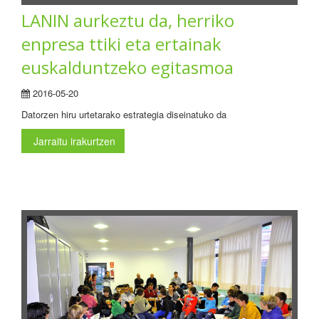
LANIN aurkeztu da, herriko
enpresa ttiki eta ertainak
euskalduntzeko egitasmoa
2016-05-20
Datorzen hiru urtetarako estrategia diseinatuko da
Jarraitu irakurtzen