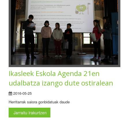
Ikasleek Eskola Agenda 21en
udalbatza izango dute ostiralean
2016-05-25
Herritarrak saiora gonbidatuak daude
Jarraitu irakurtzen