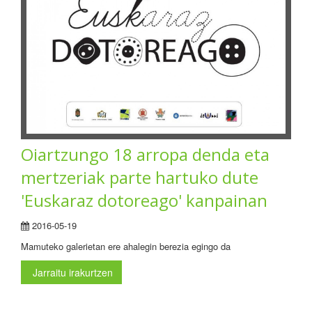
Oiartzungo 18 arropa denda eta
mertzeriak parte hartuko dute
'Euskaraz dotoreago' kanpainan
2016-05-19
Mamuteko galerietan ere ahalegin berezia egingo da
Jarraitu irakurtzen