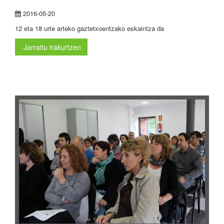
2016-05-20
12 eta 18 urte arteko gaztetxoentzako eskaintza da
Jarraitu irakurtzen