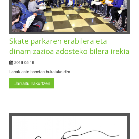
Skate parkaren erabilera eta
dinamizazioa adosteko bilera irekia
2016-05-19
Lanak aste honetan bukatuko dira
Jarraitu irakurtzen