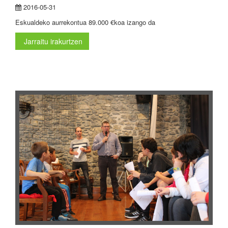
2016-05-31
Eskualdeko aurrekontua 89.000 €koa izango da
Jarraitu irakurtzen