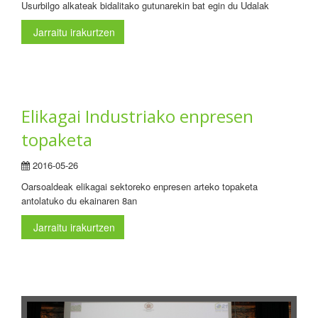
Usurbilgo alkateak bidalitako gutunarekin bat egin du Udalak
Jarraitu irakurtzen
Elikagai Industriako enpresen
topaketa
2016-05-26
Oarsoaldeak elikagai sektoreko enpresen arteko topaketa
antolatuko du ekainaren 8an
Jarraitu irakurtzen