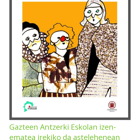
Gazteen Antzerki Eskolan izen-
ematea irekiko da astelehenean