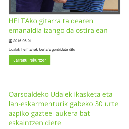
HELTAko gitarra taldearen
emanaldia izango da ostiralean
2016-06-01
Udalak herritarrak bertara gonbidatu ditu
Jarraitu irakurtzen
Oarsoaldeko Udalek ikasketa eta
lan-eskarmenturik gabeko 30 urte
azpiko gazteei aukera bat
eskaintzen diete