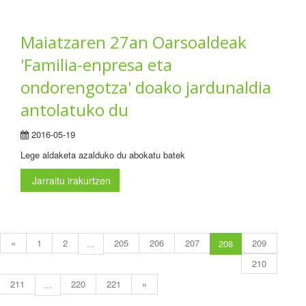
Maiatzaren 27an Oarsoaldeak
'Familia-enpresa eta
ondorengotza' doako jardunaldia
antolatuko du
2016-05-19
Lege aldaketa azalduko du abokatu batek
Jarraitu irakurtzen
«
1
2
205
206
207
209
...
208
210
211
220
221
»
...