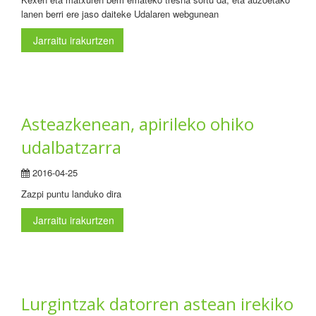
lanen berri ere jaso daiteke Udalaren webgunean
Jarraitu irakurtzen
Asteazkenean, apirileko ohiko
udalbatzarra
2016-04-25
Zazpi puntu landuko dira
Jarraitu irakurtzen
Lurgintzak datorren astean irekiko