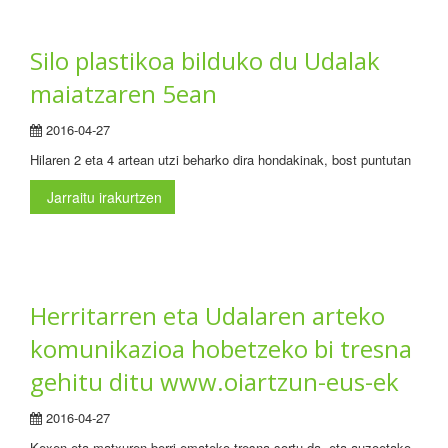
Silo plastikoa bilduko du Udalak
maiatzaren 5ean
2016-04-27
Hilaren 2 eta 4 artean utzi beharko dira hondakinak, bost puntutan
Jarraitu irakurtzen
Herritarren eta Udalaren arteko
komunikazioa hobetzeko bi tresna
gehitu ditu www.oiartzun-eus-ek
2016-04-27
Kexen eta matxuren berri emateko tresna sortu da, eta auzoetako