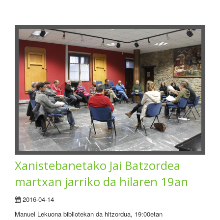
Xanistebanetako Jai Batzordea
martxan jarriko da hilaren 19an
2016-04-14
Manuel Lekuona bibliotekan da hitzordua, 19:00etan