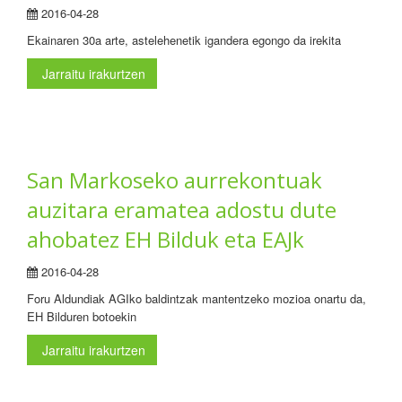
2016-04-28
Ekainaren 30a arte, astelehenetik igandera egongo da irekita
Jarraitu irakurtzen
San Markoseko aurrekontuak
auzitara eramatea adostu dute
ahobatez EH Bilduk eta EAJk
2016-04-28
Foru Aldundiak AGIko baldintzak mantentzeko mozioa onartu da,
EH Bilduren botoekin
Jarraitu irakurtzen