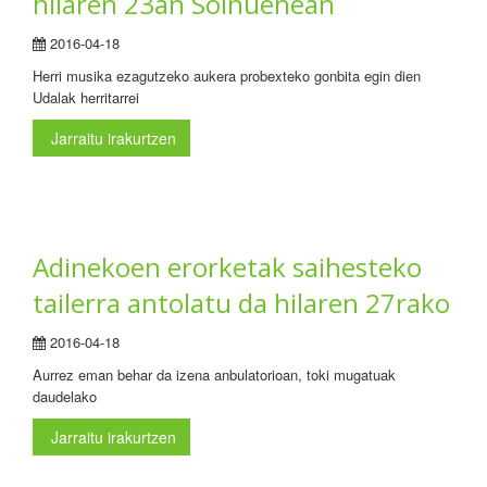
hilaren 23an Soinuenean
2016-04-18
Herri musika ezagutzeko aukera probexteko gonbita egin dien
Udalak herritarrei
Jarraitu irakurtzen
Adinekoen erorketak saihesteko
tailerra antolatu da hilaren 27rako
2016-04-18
Aurrez eman behar da izena anbulatorioan, toki mugatuak
daudelako
Jarraitu irakurtzen