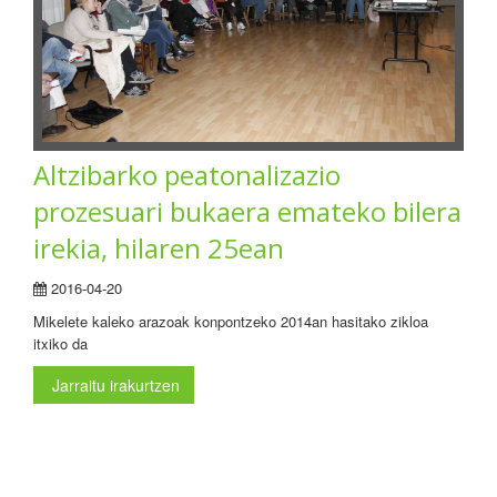
Altzibarko peatonalizazio
prozesuari bukaera emateko bilera
irekia, hilaren 25ean
2016-04-20
Mikelete kaleko arazoak konpontzeko 2014an hasitako zikloa
itxiko da
Jarraitu irakurtzen