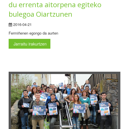
du errenta aitorpena egiteko
bulegoa Oiartzunen
2016-04-21
Fermiñenen egongo da aurten
Jarraitu irakurtzen