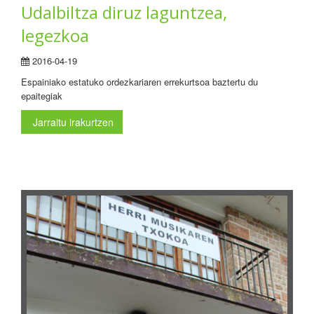
Udalbiltza diruz laguntzea,
legezkoa
2016-04-19
Espainiako estatuko ordezkariaren errekurtsoa baztertu du
epaitegiak
Jarraitu irakurtzen