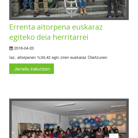
Errenta aitorpena euskaraz
egiteko deia herritarrei
2016-04-20
Iaz, aitorpenen %34,42 egin ziren euskaraz Oiartzunen
Jarraitu irakurtzen