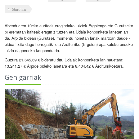
Gurutze
Abenduaren 10eko euriteek eragindako luiziek Ergoiengo eta Gurutzeko
bi eremutan kalteak eragin zituzten eta Udala konponketa lanetan ari
da. Arpide bidean (Gurutze), momentu honetan lanak martxan daude -
bidea itxita dago horregatik- eta Arditurriko (Ergoien) aparkaleku ondoko
luizia dagoeneko konpondu da.
Guztira 21.645,69 € bideratu ditu Udalak konponketa lan hauetara:
13.241,27 € Arpide bideko lanetara eta 8.404,42 € Arditurrikoetara.
Gehigarriak