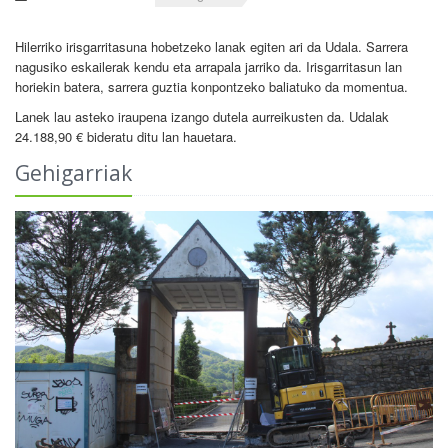
Hilerriko irisgarritasuna hobetzeko lanak egiten ari da Udala. Sarrera
nagusiko eskailerak kendu eta arrapala jarriko da. Irisgarritasun lan
horiekin batera, sarrera guztia konpontzeko baliatuko da momentua.
Lanek lau asteko iraupena izango dutela aurreikusten da. Udalak
24.188,90 € bideratu ditu lan hauetara.
Gehigarriak