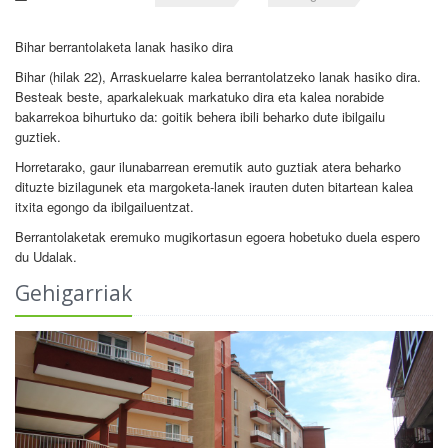
Bihar berrantolaketa lanak hasiko dira
Bihar (hilak 22), Arraskuelarre kalea berrantolatzeko lanak hasiko dira.
Besteak beste, aparkalekuak markatuko dira eta kalea norabide
bakarrekoa bihurtuko da: goitik behera ibili beharko dute ibilgailu
guztiek.
Horretarako, gaur ilunabarrean eremutik auto guztiak atera beharko
dituzte bizilagunek eta margoketa-lanek irauten duten bitartean kalea
itxita egongo da ibilgailuentzat.
Berrantolaketak eremuko mugikortasun egoera hobetuko duela espero
du Udalak.
Gehigarriak