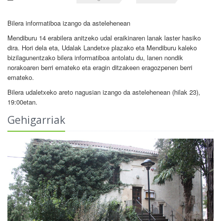
Bilera informatiboa izango da astelehenean
Mendiburu 14 erabilera anitzeko udal eraikinaren lanak laster hasiko
dira. Hori dela eta, Udalak Landetxe plazako eta Mendiburu kaleko
bizilagunentzako bilera informatiboa antolatu du, lanen nondik
norakoaren berri emateko eta eragin ditzakeen eragozpenen berri
emateko.
Bilera udaletxeko areto nagusian izango da astelehenean (hilak 23),
19:00etan.
Gehigarriak