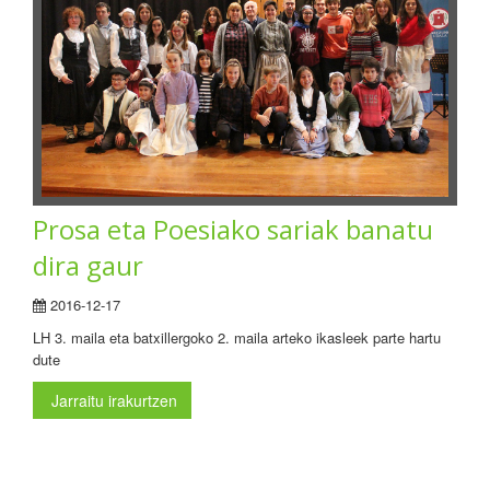
Prosa eta Poesiako sariak banatu
dira gaur
2016-12-17
LH 3. maila eta batxillergoko 2. maila arteko ikasleek parte hartu
dute
Jarraitu irakurtzen