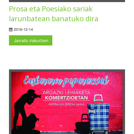
Prosa eta Poesiako sariak
larunbatean banatuko dira
2016-12-14
Jarraitu irakurtzen