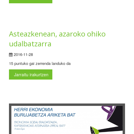
Asteazkenean, azaroko ohiko
udalbatzarra
2016-11-28
15 puntuko gai zerrenda landuko da
Jarraitu irakurtzen