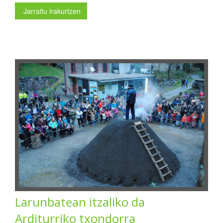
Jarraitu irakurtzen
Larunbatean itzaliko da
Arditurriko txondorra