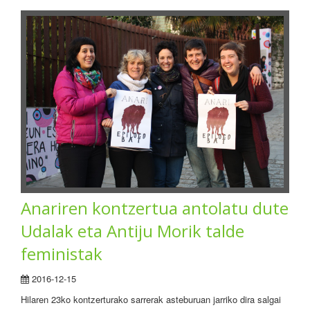
Anariren kontzertua antolatu dute
Udalak eta Antiju Morik talde
feministak
2016-12-15
Hilaren 23ko kontzerturako sarrerak asteburuan jarriko dira salgai