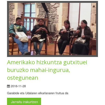
Amerikako hizkuntza gutxituei
buruzko mahai-ingurua,
ostegunean
2016-11-28
Garabide eta Udalaren elkarlanaren fruitua da
Jarraitu irakurtzen