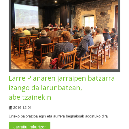
Larre Planaren jarraipen batzarra
izango da larunbatean,
abeltzainekin
2016-12-01
Urteko balorazioa egin eta aurrera begirakoak adostuko dira
Jarraitu irakurtzen