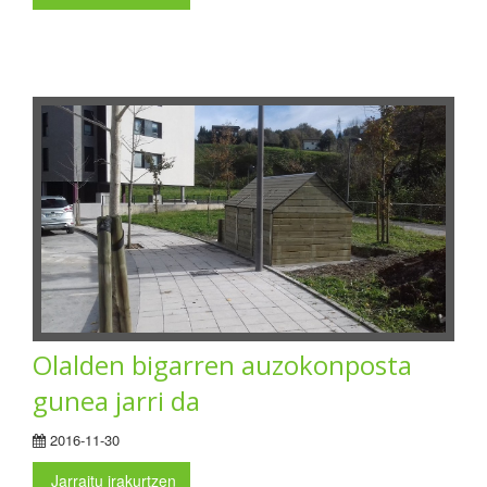
Olalden bigarren auzokonposta
gunea jarri da
2016-11-30
Jarraitu irakurtzen