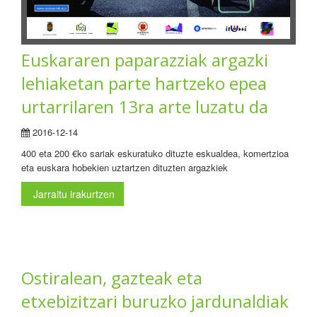
Euskararen paparazziak argazki
lehiaketan parte hartzeko epea
urtarrilaren 13ra arte luzatu da
2016-12-14
400 eta 200 €ko sariak eskuratuko dituzte eskualdea, komertzioa
eta euskara hobekien uztartzen dituzten argazkiek
Jarraitu irakurtzen
Ostiralean, gazteak eta
etxebizitzari buruzko jardunaldiak