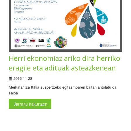
Herri ekonomiaz ariko dira herriko
eragile eta adituak asteazkenean
2016-11-28
Merkataritza ttikia suspertzeko egitasmoaren baitan antolatu da
saioa
Jarraitu irakurtzen