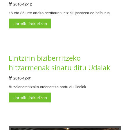
2016-12-12
16 eta 35 urte arteko herritarren iritziak jasotzea da helburua
Jarraitu irakurtzen
Lintzirin biziberritzeko
hitzarmenak sinatu ditu Udalak
2016-12-01
Auzolanarentzako ordenantza sortu du Udalak
Jarraitu irakurtzen