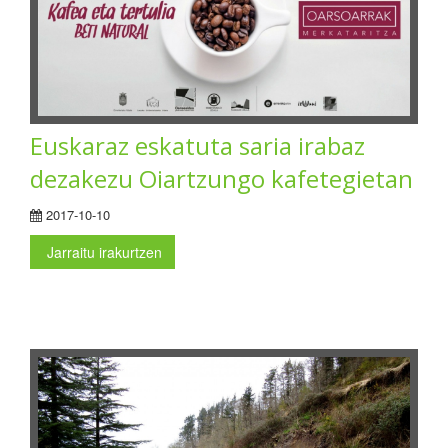
Euskaraz eskatuta saria irabaz
dezakezu Oiartzungo kafetegietan
2017-10-10
Jarraitu irakurtzen