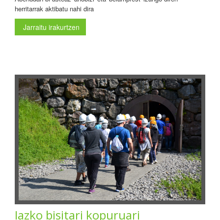
herritarrak aktibatu nahi dira
Jarraitu irakurtzen
Iazko bisitari kopuruari