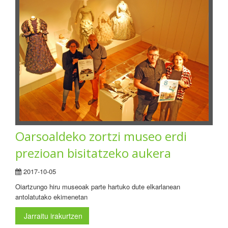
Oarsoaldeko zortzi museo erdi
prezioan bisitatzeko aukera
2017-10-05
Oiartzungo hiru museoak parte hartuko dute elkarlanean
antolatutako ekimenetan
Jarraitu irakurtzen