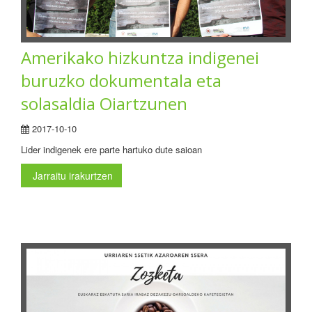
Amerikako hizkuntza indigenei
buruzko dokumentala eta
solasaldia Oiartzunen
2017-10-10
Lider indigenek ere parte hartuko dute saioan
Jarraitu irakurtzen