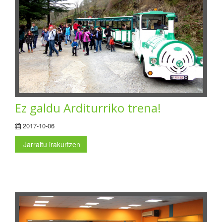
Ez galdu Arditurriko trena!
2017-10-06
Jarraitu irakurtzen