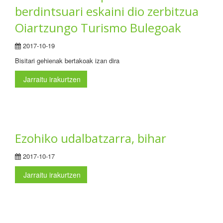
berdintsuari eskaini dio zerbitzua
Oiartzungo Turismo Bulegoak
2017-10-19
Bisitari gehienak bertakoak izan dira
Jarraitu irakurtzen
Ezohiko udalbatzarra, bihar
2017-10-17
Jarraitu irakurtzen