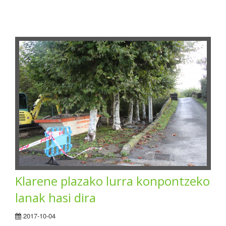
Klarene plazako lurra konpontzeko
lanak hasi dira
2017-10-04