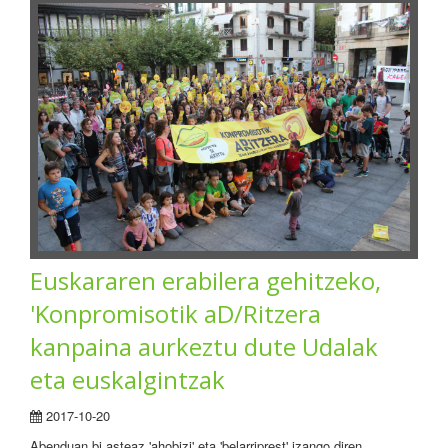
Euskararen erabilera gehitzeko,
'Konpromisotik aD/Ritzera
kanpaina aurkeztu dute Udalak
eta euskalgintzak
2017-10-20
Abenduan bi asteaz 'ahobizi' eta 'belarriprest' izango diren