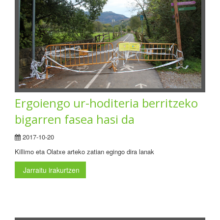
Ergoiengo ur-hoditeria berritzeko
bigarren fasea hasi da
2017-10-20
Killimo eta Olatxe arteko zatian egingo dira lanak
Jarraitu irakurtzen