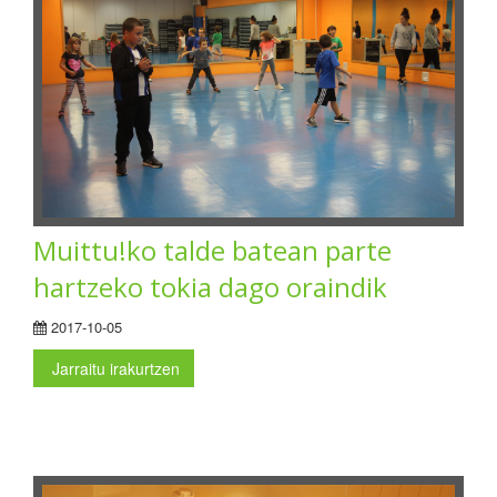
Muittu!ko talde batean parte
hartzeko tokia dago oraindik
2017-10-05
Jarraitu irakurtzen