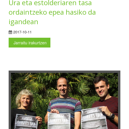
Ura eta estolderiaren tasa
ordaintzeko epea hasiko da
igandean
2017-10-11
Jarraitu irakurtzen