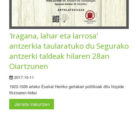
'Iragana, lahar eta larrosa'
antzerkia taularatuko du Segurako
antzerki taldeak hilaren 28an
Oiartzunen
2017-10-11
1923-1936 arteko Euskal Herriko gertakari politikoak ditu hizpide
fikzioaren bidez
Jarraitu irakurtzen