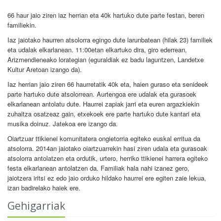
66 haur jaio ziren iaz herrian eta 40k hartuko dute parte festan, beren
familiekin.
Iaz jaiotako haurren atsolorra egingo dute larunbatean (hilak 23) familiek
eta udalak elkarlanean. 11:00etan elkartuko dira, giro ederrean,
Arizmendieneako lorategian (eguraldiak ez badu laguntzen, Landetxe
Kultur Aretoan izango da).
Iaz herrian jaio ziren 66 haurretatik 40k eta, haien guraso eta senideek
parte hartuko dute atsolorrean. Aurtengoa ere udalak eta gurasoek
elkarlanean antolatu dute. Haurrei zapiak jarri eta euren argazkiekin
zuhaitza osatzeaz gain, etxekoek ere parte hartuko dute kantari eta
musika doinuz. Jatekoa ere izango da.
Oiartzuar ttikienei komunitatera ongietorria egiteko euskal erritua da
atsolorra. 2014an jaiotako oiartzuarrekin hasi ziren udala eta gurasoak
atsolorra antolatzen eta ordutik, urtero, herriko ttikienei harrera egiteko
festa elkarlanean antolatzen da. Familiak hala nahi izanez gero,
jaiotzera iritsi ez edo jaio orduko hildako haurrei ere egiten zaie lekua,
izan badirelako haiek ere.
Gehigarriak