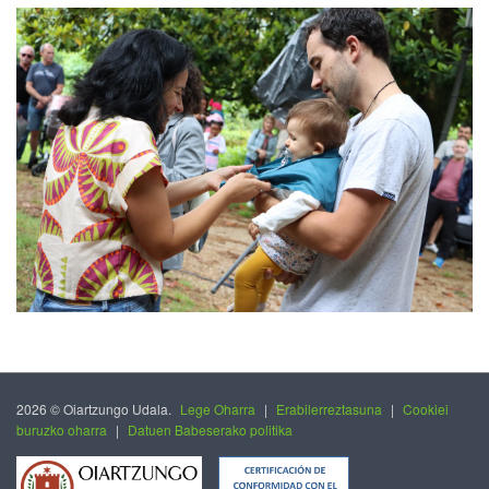
2026 © Oiartzungo Udala.
Lege Oharra
|
Erabilerreztasuna
|
Cookiei
buruzko oharra
|
Datuen Babeserako politika