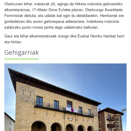
Oiartzunen bihar, maiatzak 20, egingo da hilketa matxista gaitzesteko
elkarretaratzea, 17:45ean Done Eztebe plazan, Oiartzungo Asanblada
Feministak deituta; eta udalak bat egin du deialdiarekin. Herritarrak ere
gonbidatzen ditu euren gaitzespena adieraztera. Indarkeria matxista
salatzeko puntu morea jarrita dago udaletxeko balkoian.
Gaur eta bihar elkarretaratzeak izango dira Euskal Herriko hainbat herri
eta hiritan.
Gehigarriak