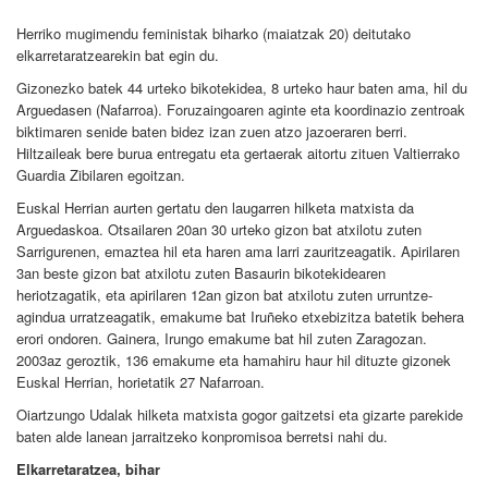
Herriko mugimendu feministak biharko (maiatzak 20) deitutako
elkarretaratzearekin bat egin du.
Gizonezko batek 44 urteko bikotekidea, 8 urteko haur baten ama, hil du
Arguedasen (Nafarroa). Foruzaingoaren aginte eta koordinazio zentroak
biktimaren senide baten bidez izan zuen atzo jazoeraren berri.
Hiltzaileak bere burua entregatu eta gertaerak aitortu zituen Valtierrako
Guardia Zibilaren egoitzan.
Euskal Herrian aurten gertatu den laugarren hilketa matxista da
Arguedaskoa. Otsailaren 20an 30 urteko gizon bat atxilotu zuten
Sarrigurenen, emaztea hil eta haren ama larri zauritzeagatik. Apirilaren
3an beste gizon bat atxilotu zuten Basaurin bikotekidearen
heriotzagatik, eta apirilaren 12an gizon bat atxilotu zuten urruntze-
agindua urratzeagatik, emakume bat Iruñeko etxebizitza batetik behera
erori ondoren. Gainera, Irungo emakume bat hil zuten Zaragozan.
2003az geroztik, 136 emakume eta hamahiru haur hil dituzte gizonek
Euskal Herrian, horietatik 27 Nafarroan.
Oiartzungo Udalak hilketa matxista gogor gaitzetsi eta gizarte parekide
baten alde lanean jarraitzeko konpromisoa berretsi nahi du.
Elkarretaratzea, bihar