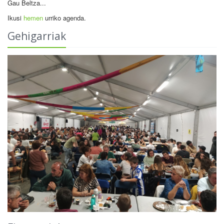
Gau Beltza...
Ikusi
hemen
urriko agenda.
Gehigarriak