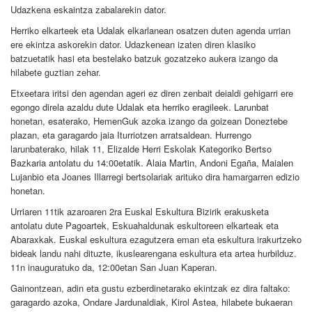
Udazkena eskaintza zabalarekin dator.
Herriko elkarteek eta Udalak elkarlanean osatzen duten agenda urrian
ere ekintza askorekin dator. Udazkenean izaten diren klasiko
batzuetatik hasi eta bestelako batzuk gozatzeko aukera izango da
hilabete guztian zehar.
Etxeetara iritsi den agendan ageri ez diren zenbait deialdi gehigarri ere
egongo direla azaldu dute Udalak eta herriko eragileek. Larunbat
honetan, esaterako, HemenGuk azoka izango da goizean Doneztebe
plazan, eta garagardo jaia Iturriotzen arratsaldean. Hurrengo
larunbaterako, hilak 11, Elizalde Herri Eskolak Kategoriko Bertso
Bazkaria antolatu du 14:00etatik. Alaia Martin, Andoni Egaña, Maialen
Lujanbio eta Joanes Illarregi bertsolariak arituko dira hamargarren edizio
honetan.
Urriaren 11tik azaroaren 2ra Euskal Eskultura Bizirik erakusketa
antolatu dute Pagoartek, Eskuahaldunak eskultoreen elkarteak eta
Abaraxkak. Euskal eskultura ezagutzera eman eta eskultura irakurtzeko
bideak landu nahi dituzte, ikuslearengana eskultura eta artea hurbilduz.
11n inauguratuko da, 12:00etan San Juan Kaperan.
Gainontzean, adin eta gustu ezberdinetarako ekintzak ez dira faltako:
garagardo azoka, Ondare Jardunaldiak, Kirol Astea, hilabete bukaeran