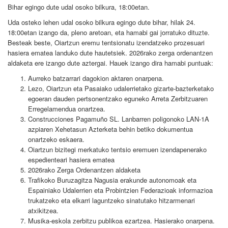
Bihar egingo dute udal osoko bilkura, 18:00etan.
Uda osteko lehen udal osoko bilkura egingo dute bihar, hilak 24.
18:00etan izango da, pleno aretoan, eta hamabi gai jorratuko dituzte.
Besteak beste, Oiartzun eremu tentsionatu izendatzeko prozesuari
hasiera ematea landuko dute hautetsiek. 2026rako zerga ordenantzen
aldaketa ere izango dute aztergai. Hauek izango dira hamabi puntuak:
Aurreko batzarrari dagokion aktaren onarpena.
Lezo, Oiartzun eta Pasaiako udalerrietako gizarte-bazterketako
egoeran dauden pertsonentzako eguneko Arreta Zerbitzuaren
Erregelamendua onartzea.
Construcciones Pagamuño SL. Lanbarren poligonoko LAN-1A
azpiaren Xehetasun Azterketa behin betiko dokumentua
onartzeko eskaera.
Oiartzun bizitegi merkatuko tentsio eremuen izendapenerako
espedienteari hasiera ematea
2026rako Zerga Ordenantzen aldaketa
Trafikoko Buruzagitza Nagusia erakunde autonomoak eta
Espainiako Udalerrien eta Probintzien Federazioak informazioa
trukatzeko eta elkarri laguntzeko sinatutako hitzarmenari
atxikitzea.
Musika-eskola zerbitzu publikoa ezartzea. Hasierako onarpena.