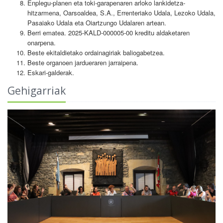
Enplegu-planen eta toki-garapenaren arloko lankidetza-
hitzarmena, Oarsoaldea, S.A., Errenteriako Udala, Lezoko Udala,
Pasaiako Udala eta Oiartzungo Udalaren artean.
Berri ematea. 2025-KALD-000005-00 kreditu aldaketaren
onarpena.
Beste ekitaldietako ordainagiriak baliogabetzea.
Beste organoen jardueraren jarraipena.
Eskari-galderak.
Gehigarriak