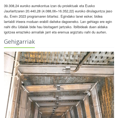
39.308,24 euroko aurrekontua izan du proiektuak eta Eusko
Jaurlaritzaren 20.440,28 (4.088,06+16.352,22) euroko dirulaguntza jaso
du, Erein 2023 programaren bitartez. Egindako lanei esker, bidea
larrialdi irteera moduan erabili daiteke dagoeneko. Lan gehiago ere egin
nahi ditu Udalak bide hau bisitagarri jartzeko. Ibilbideak duen aldaka
igotzea errazteko armailak jarri eta eremua argiztatu nahi du aurten.
Gehigarriak