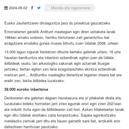
2024-05-02
Mendia eta ingurumena
Eusko Jaurlaritzaren dirulaguntza jaso du proiektua gauzatzeko.
Erromatarren garaitik Arditurri meategian egin diren ustiaketa lanak
1984an amaitu ondoren, herriko historiaren zati garrantzitsu bat
ezagutzera emateko gunea museo bihurtu zuen Udalak 2008. urtean.
13.000 lagun inguruk bisitatzen dituzte bertako galeriak urtero. 16 urte
hauetan berrikuntza eta inbertsio ezberdinak egiten joan da Udala:
ibilbideak osatu, lan arkeologiko sakonak egin aztarnak ikusgai
jartzeko, bertan egiten zen lana ezagutarazteko ekintza ezberdinak
martxan jarri… Arditurriko meategiko bistentzat bigarren irteera bat ere
eraiki zen, bisita ibilbidea luzatzeko.
39.000 euroko inbertsioa
Denboraren eta galerian dagoen hezetasuna eta ur pilaketak direla eta,
luzatutako bideko hormetan jarri ziren egurrak erori egin ziren 2021ean
eta ordutik itxita egon da ibilbidearen zati hori. Azken hilabeteetan lanak
egin ditu Udalak eroritako zatia konpontzeko. Sapaia egonkortzeko
metalezko zertxak jarri ditu eta hauen gainetik sare bat, arrokatik eror
daitezkeen harritxoan jasotzeko.