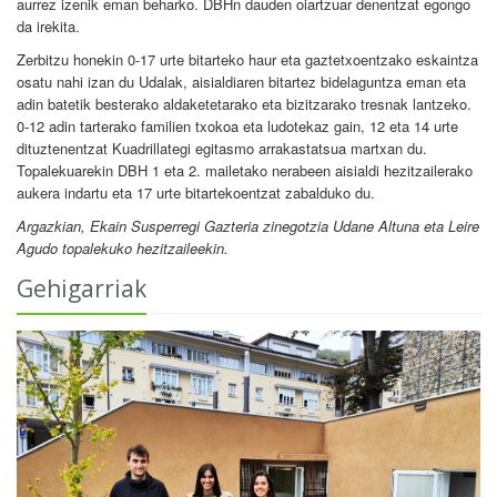
aurrez izenik eman beharko. DBHn dauden oiartzuar denentzat egongo
da irekita.
Zerbitzu honekin 0-17 urte bitarteko haur eta gaztetxoentzako eskaintza
osatu nahi izan du Udalak, aisialdiaren bitartez bidelaguntza eman eta
adin batetik besterako aldaketetarako eta bizitzarako tresnak lantzeko.
0-12 adin tarterako familien txokoa eta ludotekaz gain, 12 eta 14 urte
dituztenentzat Kuadrillategi egitasmo arrakastatsua martxan du.
Topalekuarekin DBH 1 eta 2. mailetako nerabeen aisialdi hezitzailerako
aukera indartu eta 17 urte bitartekoentzat zabalduko du.
Argazkian, Ekain Susperregi Gazteria zinegotzia Udane Altuna eta Leire
Agudo topalekuko hezitzaileekin.
Gehigarriak