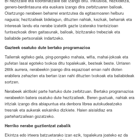
Bi hezitzaile eta koordinatzaile bat izango ditu. Inklusioa, hezkidetza,
genero-berdintasuna eta euskara izango dira zerbitzuaren balioak.
Oiartzungo nerabeen beharrei erantzutea da egitasmoaren helburu
nagusia; hezitzaileak bidelagun, dituzten nahiak, kezkak, beharrak eta
interesak landu eta nerabe izatetik gazte izaterako trantsizioan
funtsezkoak diren gaitasunak, balioak, bizitzarako trebeziak eta
baliabide pertsonalak indartzeko.
Gazteek osatuko dute bertako programazioa
Tailerrak egiteko gela, ping-pongeko mahaia, wifia, mahai-jokoak eta
pufetan lasai egoteko txokoa ditu topalekuak, besteak beste. Urriaren
26tik aurrera, nerabeekin joango dira espazioari eman nahi dioten
erabilera zehazten eta bertan izan nahi dituzten txokoak eta baliabideak
sortzen.
Nerabeek aktiboki parte hartuko dute zerbitzuan. Bertako programazioa
nerabeekin batera osatuko dute hezitzaileek. Beren gustuak, nahiak era
iritziak izango dira abiapuntua eta denbora librea autokudeatzeko
tresnak eta aukerak eskainiko dizkiete. Haien aisialdiaz era
partehartzailean gozatzeko.
Herriko nerabe guztientzat zabalik
Ekintza edo irteera batzuetarako izan ezik, topalekura joateko ez da