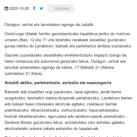
2023-10-20
Gazteria
Ostegun, ostiral eta larunbatero egongo da zabalik.
Oiartzungo Udalak herriko gazteteentzako topalekua jarriko du martxan
urriaren 26an. 12 eta 17 urte bitarteko nerabeek aisialdiaz gozatzeko
gunea irekiko du Landetxen, balioak eta partehartze aktiboa sustatzeko.
Gazteei zuzendutako aisialdirako erreferentziazko espazio izango da,
haien nortasuna eta autonomia garatzeko lekua. Ostegun, ostiral eta
larunbat arratsaldero egongo da irekita, 17:00etatik 21:00etara
(ostiraletan 21:30era).
Aisialdi aktibo, partehartzaile, sortzaile eta osasungarria
Bakarrik edo koadrilan ongi pasatzeko, lasai egoteko, jende berria
ezagutzeko, besteekin batera bizipenak partekatzeko, Landetxen bertan
edo kalean haien intereseko ekintzak egiteko, zaletasun berriak
praktikatzeko, elkarrizketarako, sorkuntzarako, hausnarketarako,
kezkak elkarbanatzeko, egun-pasa edo asteburu-pasak prestatzeko…
Denbora libreaz gozatzeko lekua, antolatutako zein antolatu gabeko
ekintzetarako aukera zabala eskainiko du topalekuak.