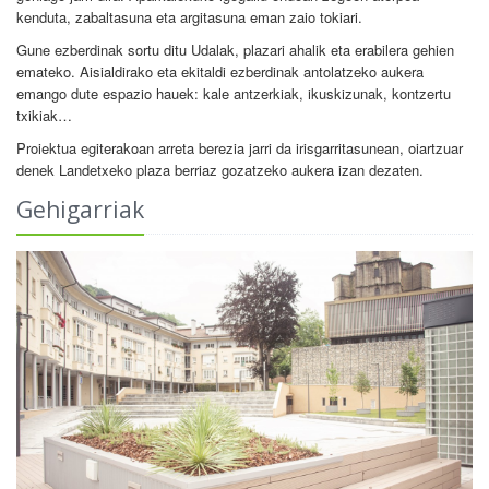
kenduta, zabaltasuna eta argitasuna eman zaio tokiari.
Gune ezberdinak sortu ditu Udalak, plazari ahalik eta erabilera gehien
emateko. Aisialdirako eta ekitaldi ezberdinak antolatzeko aukera
emango dute espazio hauek: kale antzerkiak, ikuskizunak, kontzertu
txikiak…
Proiektua egiterakoan arreta berezia jarri da irisgarritasunean, oiartzuar
denek Landetxeko plaza berriaz gozatzeko aukera izan dezaten.
Gehigarriak