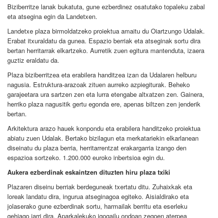
Biziberritze lanak bukatuta, gune ezberdinez osatutako topaleku zabal
eta atsegina egin da Landetxen.
Landetxe plaza birmoldatzeko proiektua amaitu du Oiartzungo Udalak.
Erabat itxuraldatu da gunea. Espazio berriak eta atseginak sortu dira
bertan herritarrak elkartzeko. Aurretik zuen egitura mantenduta, izaera
guztiz eraldatu da.
Plaza biziberritzea eta erabilera handitzea izan da Udalaren helburu
nagusia. Estruktura-arazoak zituen aurreko azpiegiturak. Beheko
garajeetara ura sartzen zen eta lurra etengabe altxatzen zen. Gainera,
herriko plaza nagusitik gertu egonda ere, apenas biltzen zen jenderik
bertan.
Arkitektura arazo hauek konpondu eta erabilera handitzeko proiektua
abiatu zuen Udalak. Bertako bizilagun eta merkatariekin elkarlanean
diseinatu du plaza berria, herritarrentzat erakargarria izango den
espazioa sortzeko. 1.200.000 euroko inbertsioa egin du.
Aukera ezberdinak eskaintzen dituzten hiru plaza txiki
Plazaren diseinu berriak berdeguneak txertatu ditu. Zuhaixkak eta
loreak landatu dira, ingurua atseginagoa egiteko. Aisialdirako eta
jolaserako gune ezberdinak sortu, harmailak berritu eta eserleku
gehiago jarri dira. Aparkalekuko igogailu ondoan zegoen aterpea