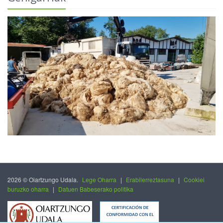
2026 © Oiartzungo Udala.
Lege Oharra
|
Erabilerreztasuna
|
Cookiei
buruzko oharra
|
Datuen Babeserako politika