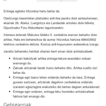
Entrega egiteko hitzordua hartu behar da.
Oiartzungo baserrietan pilatutako ardi-ilea jasoko dute asteazkenean,
ekainak 28. Abelur, Luergintza eta Landaolak antolatu dute bilketa,
Gipuzkoako Foru Aldundiaren laguntzarekin.
Interesa dutenek Makutso bideko 5. zenbakira eraman beharko dute
artilea. Hala ere beharezkoa da aurrez hitzordua hartzea 696433602
telefono zenbakira deituta. Kostua ardi-kopuruaren araberakoa izango.
Jarraitu beharreko hainbat oharren berri eman dute antolatzaileek:
Artzain bakoitzak artilea entrega-lekura esandako orduan
eramango du.
Zakuak artzainak berak hustu beharko ditu. Artilea suelto utzi
behar da.
Entrega egin baino lehen ordaindu beharko da tasa. Entrega
gunean sartzean, artzainak dagokion zenbatekoa ordaindu
izanaren egiaztagiria erakutsiko dio bertan dagoen arduradunari.
Entrega egin ondoren, entrega-leku horretako antolatzaileak
faktura bat emango dio.
Gehigarriak