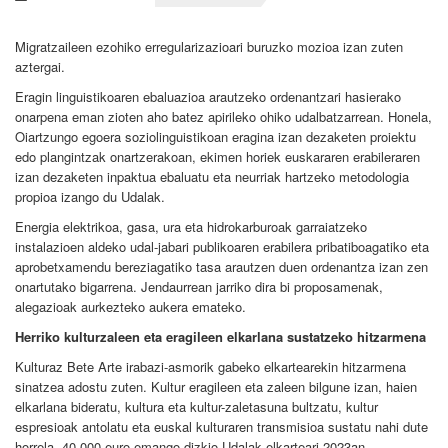
Migratzaileen ezohiko erregularizazioari buruzko mozioa izan zuten
aztergai.
Eragin linguistikoaren ebaluazioa arautzeko ordenantzari hasierako
onarpena eman zioten aho batez apirileko ohiko udalbatzarrean. Honela,
Oiartzungo egoera soziolinguistikoan eragina izan dezaketen proiektu
edo plangintzak onartzerakoan, ekimen horiek euskararen erabileraren
izan dezaketen inpaktua ebaluatu eta neurriak hartzeko metodologia
propioa izango du Udalak.
Energia elektrikoa, gasa, ura eta hidrokarburoak garraiatzeko
instalazioen aldeko udal-jabari publikoaren erabilera pribatiboagatiko eta
aprobetxamendu bereziagatiko tasa arautzen duen ordenantza izan zen
onartutako bigarrena. Jendaurrean jarriko dira bi proposamenak,
alegazioak aurkezteko aukera emateko.
Herriko kulturzaleen eta eragileen elkarlana sustatzeko hitzarmena
Kulturaz Bete Arte irabazi-asmorik gabeko elkartearekin hitzarmena
sinatzea adostu zuten. Kultur eragileen eta zaleen bilgune izan, haien
elkarlana bideratu, kultura eta kultur-zaletasuna bultzatu, kultur
espresioak antolatu eta euskal kulturaren transmisioa sustatu nahi dute
horrela. 40.000 euro emango dizkio Udalak elkarteari 2023an