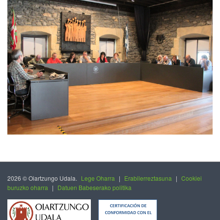
2026 © Oiartzungo Udala.
Lege Oharra
|
Erabilerreztasuna
|
Cookiei
buruzko oharra
|
Datuen Babeserako politika