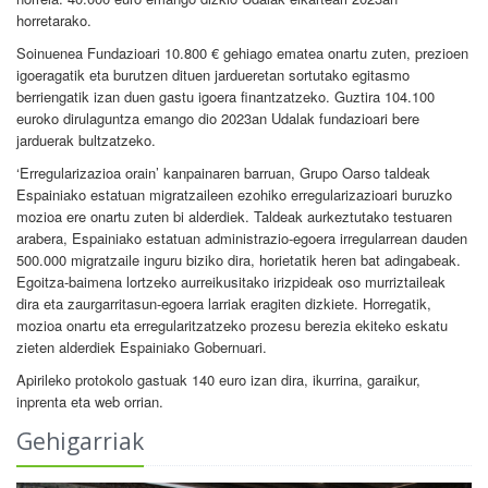
horretarako.
Soinuenea Fundazioari 10.800 € gehiago ematea onartu zuten, prezioen
igoeragatik eta burutzen dituen jardueretan sortutako egitasmo
berriengatik izan duen gastu igoera finantzatzeko. Guztira 104.100
euroko dirulaguntza emango dio 2023an Udalak fundazioari bere
jarduerak bultzatzeko.
‘Erregularizazioa orain’ kanpainaren barruan, Grupo Oarso taldeak
Espainiako estatuan migratzaileen ezohiko erregularizazioari buruzko
mozioa ere onartu zuten bi alderdiek. Taldeak aurkeztutako testuaren
arabera, Espainiako estatuan administrazio-egoera irregularrean dauden
500.000 migratzaile inguru biziko dira, horietatik heren bat adingabeak.
Egoitza-baimena lortzeko aurreikusitako irizpideak oso murriztaileak
dira eta zaurgarritasun-egoera larriak eragiten dizkiete. Horregatik,
mozioa onartu eta erregularitzatzeko prozesu berezia ekiteko eskatu
zieten alderdiek Espainiako Gobernuari.
Apirileko protokolo gastuak 140 euro izan dira, ikurrina, garaikur,
inprenta eta web orrian.
Gehigarriak