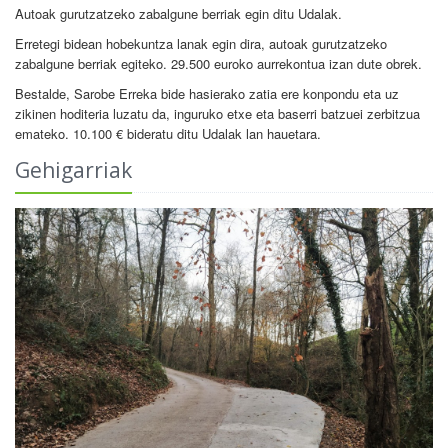
Autoak gurutzatzeko zabalgune berriak egin ditu Udalak.
Erretegi bidean hobekuntza lanak egin dira, autoak gurutzatzeko
zabalgune berriak egiteko. 29.500 euroko aurrekontua izan dute obrek.
Bestalde, Sarobe Erreka bide hasierako zatia ere konpondu eta uz
zikinen hoditeria luzatu da, inguruko etxe eta baserri batzuei zerbitzua
emateko. 10.100 € bideratu ditu Udalak lan hauetara.
Gehigarriak