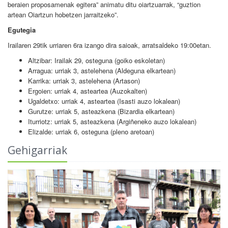
beraien proposamenak egitera” animatu ditu oiartzuarrak, “guztion
artean Oiartzun hobetzen jarraitzeko”.
Egutegia
Irailaren 29tik urriaren 6ra izango dira saioak, arratsaldeko 19:00etan.
Altzibar: Irailak 29, osteguna (goiko eskoletan)
Arragua: urriak 3, astelehena (Aldeguna elkartean)
Karrika: urriak 3, astelehena (Artason)
Ergoien: urriak 4, asteartea (Auzokalten)
Ugaldetxo: urriak 4, asteartea (Isasti auzo lokalean)
Gurutze: urriak 5, asteazkena (Bizardia elkartean)
Iturriotz: urriak 5, asteazkena (Argiñeneko auzo lokalean)
Elizalde: urriak 6, osteguna (pleno aretoan)
Gehigarriak