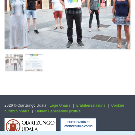
2026 © Oiartzungo Udala.
Lege Oharra
|
Erabilerreztasuna
|
Cookiei
buruzko oharra
|
Datuen Babeserako politika