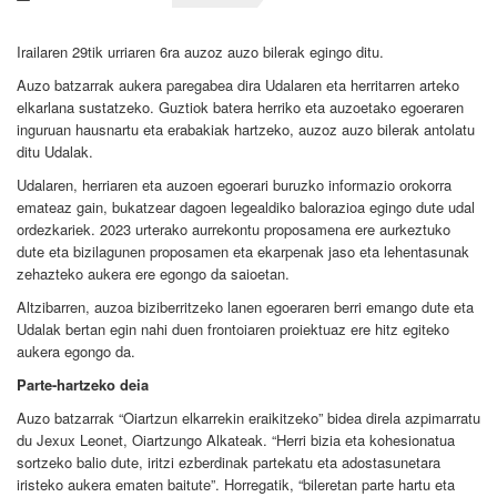
Irailaren 29tik urriaren 6ra auzoz auzo bilerak egingo ditu.
Auzo batzarrak aukera paregabea dira Udalaren eta herritarren arteko
elkarlana sustatzeko. Guztiok batera herriko eta auzoetako egoeraren
inguruan hausnartu eta erabakiak hartzeko, auzoz auzo bilerak antolatu
ditu Udalak.
Udalaren, herriaren eta auzoen egoerari buruzko informazio orokorra
emateaz gain, bukatzear dagoen legealdiko balorazioa egingo dute udal
ordezkariek. 2023 urterako aurrekontu proposamena ere aurkeztuko
dute eta bizilagunen proposamen eta ekarpenak jaso eta lehentasunak
zehazteko aukera ere egongo da saioetan.
Altzibarren, auzoa biziberritzeko lanen egoeraren berri emango dute eta
Udalak bertan egin nahi duen frontoiaren proiektuaz ere hitz egiteko
aukera egongo da.
Parte-hartzeko deia
Auzo batzarrak “Oiartzun elkarrekin eraikitzeko” bidea direla azpimarratu
du Jexux Leonet, Oiartzungo Alkateak. “Herri bizia eta kohesionatua
sortzeko balio dute, iritzi ezberdinak partekatu eta adostasunetara
iristeko aukera ematen baitute”. Horregatik, “bileretan parte hartu eta