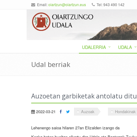
Email:
oiartzun@oiartzun.eus
Tel: 943 490 142
UDALERRIA
UDALA
Udal berriak
Auzoetan garbiketak antolatu ditu
2022-03-21
Auzoak
Hondakinak
Lehenengo saioa hilaren 27an Elizalden izango da
Kezka baten bueltan elkartu dira Udala eta Bazterrak Txukun