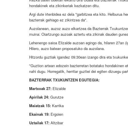
hondakinek eta zikinkeriak kezkatzen ditu.
Argi dute irtenbidea ez dela "garbitzea eta kito. Helburua he
bazterrak gehiago ez zikintzea da".
Auzolanean, auzoz auzo elkartzea da Bazterrak Txukuntzen 
muina: Oiartzungo auzoak aztertu eta zikinak dauden gunea
Lehenengo saioa Elizalde auzoan egingo da, hilaren 27an (iga
Hilero, auzo batean proposatuko da auzolana.
Hitzordu guztiak igandez 09:30ean izango dira eta txukunk
"Guztion artean edozein bazterretan botatako hondakinen eta
nahi dugu. Horregatik, herritar guztiei dei egiten dizuegu par
BAZTERRAK TXUKUNTZEN EGUTEGIA:
Martxoak 27:
Elizalde
Apirilak 24:
Gurutze
Maiatzak 15:
Karrika
Ekainak 19:
Ergoien
Uztailak 17:
Altzibar