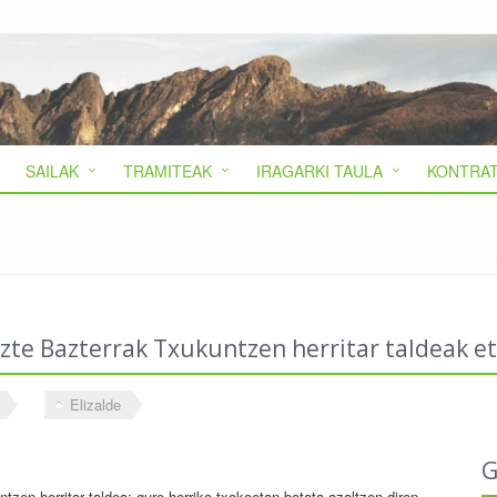
SAILAK
TRAMITEAK
IRAGARKI TAULA
KONTRAT
zte Bazterrak Txukuntzen herritar taldeak e
Elizalde
G
tzen herritar taldea: gure herriko txokoetan botata azaltzen diren