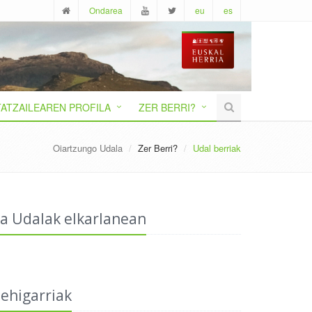
Ondarea
eu
es
ATZAILEAREN PROFILA
ZER BERRI?
Oiartzungo Udala
Zer Berri?
Udal berriak
ta Udalak elkarlanean
ehigarriak