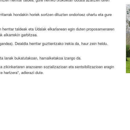
rritarrak hondakin horiek sortzen dituzten ondorioez ohartu eta gure
herritar taldeak eta Udalak elkarlanean egin duten proposamenaren
k elkarrekin garbitzea.
ndea). Deialdia herritar guztientzako irekia da, haur zein heldu.
eta lanak bukatutakoan, hamaiketakoa izango da.
 zikinkeriaren arazoaren sozializazioan eta sentsibilizazioan eragin
te hartzera", adierazi dute.