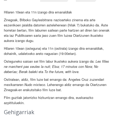
Hilaren 10ean eta 11n izango dira emanaldiak
Zinegoak, Bilboko Gaylesbitrans nazioarteko zinema eta arte
eszenikoen jaialdia datorren astelehenean (hilak 7) bukatuko da. Aste
horretan bertan, film laburren sailean parte hartzen ari diren lan onenak
eta iaz Publikoaren saria jaso zuen film luzea Oiartzunen ikusteko
aukera izango dugu.
Hilaren 10ean (osteguna) eta 11n (ostirala) izango dira emanaldiak,
dohainik, udaletxeko areto nagusian (19:00etan).
Osteguneko saioan sei film labur ikusteko aukera izango da:
Les filles
ne marchent pas seules la nuit; Elsa; 17 minutos con Nora; No
deberías; Berak baleki
eta
To the future, with love.
Ostiralean, aldiz, film luze bat emango da: Angeles Cruz zuzendari
mexikarraren
Nudo mixteco.
Lehenengo aldiz emango da Oiartzunen
Zinegoak-en erakutsitako film luze bat.
Film guztiak jatorrizko hizkuntzan emango dira, euskarazko
azpitituluekin.
Gehigarriak