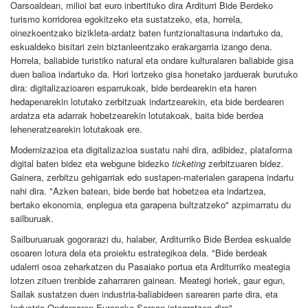
Oarsoaldean, milioi bat euro inbertituko dira Arditurri Bide Berdeko
turismo korridorea egokitzeko eta sustatzeko, eta, horrela,
oinezkoentzako bizikleta-ardatz baten funtzionaltasuna indartuko da,
eskualdeko bisitari zein biztanleentzako erakargarria izango dena.
Horrela, baliabide turistiko natural eta ondare kulturalaren baliabide gisa
duen balioa indartuko da. Hori lortzeko gisa honetako jarduerak burutuko
dira: digitalizazioaren esparrukoak, bide berdearekin eta haren
hedapenarekin lotutako zerbitzuak indartzearekin, eta bide berdearen
ardatza eta adarrak hobetzearekin lotutakoak, baita bide berdea
leheneratzearekin lotutakoak ere.
Modernizazioa eta digitalizazioa sustatu nahi dira, adibidez, plataforma
digital baten bidez eta webgune bidezko
ticketing
zerbitzuaren bidez.
Gainera, zerbitzu gehigarriak edo sustapen-materialen garapena indartu
nahi dira. "Azken batean, bide berde bat hobetzea eta indartzea,
bertako ekonomia, enplegua eta garapena bultzatzeko" azpimarratu du
sailburuak.
Sailburuaruak gogorarazi du, halaber, Arditurriko Bide Berdea eskualde
osoaren lotura dela eta proiektu estrategikoa dela. "Bide berdeak
udalerri osoa zeharkatzen du Pasaiako portua eta Arditurriko meategia
lotzen zituen trenbide zaharraren gainean. Meategi horiek, gaur egun,
Sailak sustatzen duen industria-baliabideen sarearen parte dira, eta
Industria Ondarearen Europako Sarean integratzen dira".