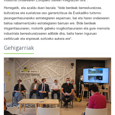
Horregatik, eta azaldu duen bezala: "bide berdeak berreskuratzea,
bultzatzea eta sustatzea oso garrantzitsua da Euskadiko turismo-
jasangarritasunareko estrategiaren esparruan, bai eta haren ondarearen
balioa nabarmentzeko estrategiaren barruan ere. Bide berdeak
irisgarritasunaren, motorrik gabeko mugikortasunaren eta gure memoria
industriala berreskuratzearen adibide dira, baita haren inguruan
zerbitzuak eta enpresak sortzeko aukera ere".
Gehigarriak