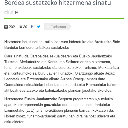
Berdea sustatzeko hitzarmena sinatu
dute
2021-10-20
Turismoa
Hitzarmen hau sinatuta, milioi bat euro bideratuko dira Arditurriko Bide
Berdeko korridore turistikoa sustatzeko
Gaur sinatu da Oarsoaldea eskualdearen eta Eusko Jaurlaritzako
Turismo, Merkataritza eta Kontsumo Sailaren arteko hitzarmena,
turismo-aktiboak sustatzeko eta balorizatzeko. Turismo, Merkataritza
eta Kontsumoko sailburu Javier Hurtadok, Oiartzungo alkate Jexux
Leonetek eta Errrenteriako alkate Aizpea Otaegik sinatu dute
Oarsoaldea eskualdeko Lehentasunez Jarduteko Eremuetako turismo-
aktiboak sustatzeko eta balorizatzeko planean jasotako akordioa.
Hitzarmena Eusko Jaurlaritzako Berpiztu programaren 6,5 miloiko
aparteko ekarpenarekin gauzatuko den Lehentasunez Jarduteko
Eremuetako (LJE) turismo-aktiboen planaren barruan kokatzen da.
Horren bidez, turismo-jarduerak garatu nahi dira hainbat udalerri eta
eskualdetan.