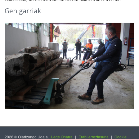
Gehigarriak
2026 © Oiartzungo Udala.
Lege Oharra
|
Erabilerreztasuna
|
Cookiei