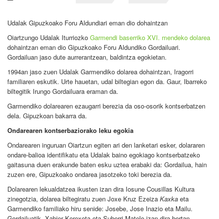
Udalak Gipuzkoako Foru Aldundiari eman dio dohaintzan
Oiartzungo Udalak Iturriozko
Garmendi baserriko XVI. mendeko dolarea
dohaintzan eman dio Gipuzkoako Foru Aldundiko Gordailuari.
Gordailuan jaso dute aurrerantzean, baldintza egokietan.
1994an jaso zuen Udalak Garmendiko dolarea dohaintzan, Iragorri
familiaren eskutik. Urte hauetan, udal biltegian egon da. Gaur, Ibarreko
biltegitik Irungo Gordailuara eraman da.
Garmendiko dolarearen ezaugarri berezia da oso-osorik kontserbatzen
dela. Gipuzkoan bakarra da.
Ondarearen kontserbaziorako leku egokia
Ondarearen inguruan Oiartzun egiten ari den lanketari esker, dolararen
ondare-balioa identifikatu eta Udalak baino egokiago kontserbatzeko
gaitasuna duen erakunde baten esku uztea erabaki da: Gordailua, hain
zuzen ere, Gipuzkoako ondarea jasotzeko toki berezia da.
Dolarearen lekualdatzea ikusten izan dira Iosune Cousillas Kultura
zinegotzia, dolarea biltegiratu zuen Joxe Kruz Ezeiza
Kaxka
eta
Garmendiko familiako hiru senide: Josebe, Jose Inazio eta Mailu.
Gordailuatik, Xabier Kerexeta eta Suberri Matelo izan dira bertan.