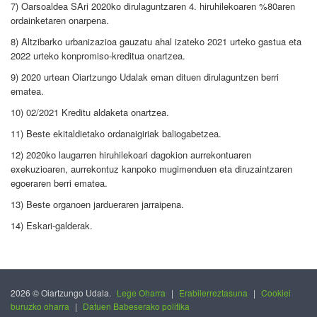
7) Oarsoaldea SAri 2020ko dirulaguntzaren 4. hiruhilekoaren %80aren
ordainketaren onarpena.
8) Altzibarko urbanizazioa gauzatu ahal izateko 2021 urteko gastua eta
2022 urteko konpromiso-kreditua onartzea.
9) 2020 urtean Oiartzungo Udalak eman dituen dirulaguntzen berri
ematea.
10) 02/2021 Kreditu aldaketa onartzea.
11) Beste ekitaldietako ordanaigiriak baliogabetzea.
12) 2020ko laugarren hiruhilekoari dagokion aurrekontuaren
exekuzioaren, aurrekontuz kanpoko mugimenduen eta diruzaintzaren
egoeraren berri ematea.
13) Beste organoen jardueraren jarraipena.
14) Eskari-galderak.
2026 © Oiartzungo Udala.
Lege Oharra
|
Erabilerreztasuna
|
Cookiei
buruzko oharra
|
Datuen Babeserako politika