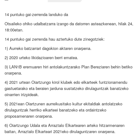
14 puntuko gai-zerrenda landuko da
Otsaileko ohiko udalbatzarra izango da datorren asteazkenean, hilak 24,
18:00etan.
14 puntuko gai zerrenda hau aztertuko dute zinegotziek:
1) Aurreko batzarrari dagokion aktaren onarpena.
2) 2020 urteko likidazioaren berri ematea.
3) LAN1B eremuaren hiri antolakuntzarako Plan Bereziaren behin betiko
onarpena.
4) 2021 urtean Oiartzungo kirol klubek edo elkarteek funtzionamendu
gastuetarako eta beraien jarduna sustatzeko dirulaguntzak banatzeko
oinarrien irizpideak.
5) 2021ean Oiartzunen aurreikusitako kultur ekitaldiak antolatzeko
dirulaguntzak herriko elkarteei banatzeko eta ordaintzeko
proposamenaren onarpena.
6) Oiartzungo Udala eta Arraztalo Elkartearen arteko hitzarmenaren
baitan, Arraztalo Elkarteari 2021eko dirulaguntzaren onarpena.