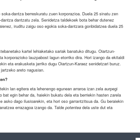
e soka-dantza berreskuratu zuen korporazioa. Duela 25 sinatu zen
a-dantza dantzatu zela. Senidetza taldekoek bota behar dutenez
zaienez, iruditu zaigu oso egokia soka-dantzara gonbidatzea duela 25
tebanetako kartel lehiaketako sariak banatuko ditugu. Oiartzun-
a korporazioko lauzpabost lagun etorriko dira. Hori izango da ekitaldi
rekin eta erakusketa jarriko dugu Oiartzun-Karaez senidetzari buruz.
jartzeko areto nagusian.
ten?
tekin lan egitera eta lehenengo egunean arraroa izan zela aurpegi
 bat egin behar da, haiekin bukatu dela eta berriekin hasten zarela
e asko dago ilusioarekin, eta hori oso garrantzitsua da. Gu beraiekin
 banatzea errazagoa izango da. Talde
potentea
dela uste dut eta