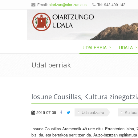
Email:
oiartzun@oiartzun.eus
Tel: 943 490 142
UDALERRIA
UDALA
Udal berriak
Iosune Cousillas, Kultura zinegotzi
2019-07-09
Udalbatzarra
Kultura
Iosune Cousillas Aramendik 48 urte ditu. Errenterian jaioa, 
bizi da, eta bertakoa sentitzen da. Auzo-bizitzan inplikatut