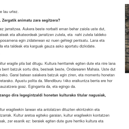
e lau urtez.
. Zergatik animatu zara segitzera?
z jarraitzea. Aukera beste norbaiti eman behar zaiola uste dut,
eak eta alkateordeak jarraitzen zutela, eta nahi zutela taldeko
roposamena egin zidatenean ez nuen gehiegi pentsatu. Lana eta
da eta taldeak eta karguak gauza asko aportatu dizkidate.
?
tur eragile pila bat ditugu. Kultura herritarrek egiten dute eta nire lana
a berri batzuk sortu dira, besteak beste, Ondarearen Mahaia. Uste dut
tzeko. Garai batean saiakera batzuk egin ziren, eta momentu honetan
retarako. Apustu polita da. Mendiburu 14ko eraikuntza berria ere hor
gauzatzera goaz. Egingarria da, eta egingo da.
ngo dira legegintzaldi honetan kulturako titular nagusiak,
ltur eragileekin lanean eta antolatzen dituzten ekintzekin eta
zarrak. Kultur aretoa egiteko garaian, kultur eragileekin kontatzen
eak, zer esanik ez: beraiek egiten dute gure herriko kultura eta