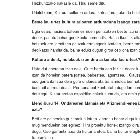
Hezkuntzako irakasle da. Hiru seme ditu.
Udaletxean, Kultura sailaren ardura izaten jarraituko du best
Beste lau urtez kultura arloaren arduraduna izango zara
Egia esan, hasiera batean ez nuen pentsatzen beste lau urte
denok pasatu behar genukeela hemendik. Baina ikusirik alkat
batzuek ere jarraitzea gauzak errazagoak izateko, berriz p
dedikazio handia da, baina eduki dugun giroa oso ona izan 
Kultura aldetik, nolakoak izan dira azkeneko lau urteak
Uste dut aberatsa izan dela. Gure herria oso bizirik dago: kul
izan da horiekin batera joatea, babestea, laguntzea... Gauz
oso garrantzitsua dela gure ondarea eta transmisioa berma
badirudi aurrera doala. Pertsona bat kontratatu dugu lan hor
daukagu. Kultur aretoa aspaldiko eskakizuna da, eta orain 
Mendiburu 14, Ondarearen Mahaia eta Arizmendi-enea iza
ezta?
Beti ere gainerako guztiarekin lotuta. Jarraitu behar dugu ku
mugimenduekin bat eginez. Hiru proiektu horiek izango dira i
dugu. Oso garrantzitsua da kultur aretoa, baina kultur eragil
transmisioa.