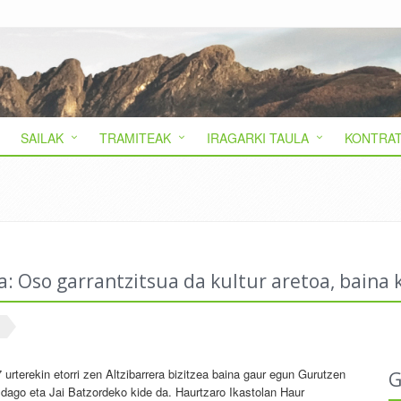
SAILAK
TRAMITEAK
IRAGARKI TAULA
KONTRAT
a: Oso garrantzitsua da kultur aretoa, baina k
7 urterekin etorri zen Altzibarrera bizitzea baina gaur egun Gurutzen
G
a dago eta Jai Batzordeko kide da. Haurtzaro Ikastolan Haur