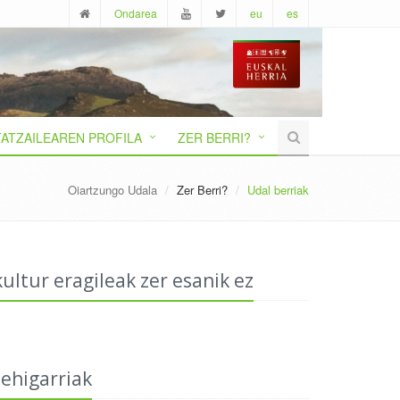
Ondarea
eu
es
ATZAILEAREN PROFILA
ZER BERRI?
Oiartzungo Udala
Zer Berri?
Udal berriak
ultur eragileak zer esanik ez
ehigarriak