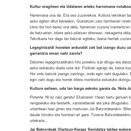
Kultur eragileen eta Udalaren arteko harremana nolako
Harremana ona da. Eta oso zuzenekoa. Kultura teknikari bat
asko egiten ditut beraiekin. Gustatzen zaio herritarrari nirek
Uste dut hori berez ona dela, harreman zuzena mantentzen d
da batzuetan, bilera asko pilatzen direnean, nekagarria dela,
Teknikaria hor dago lan batzuk egiteko, baina herriak zuze
Legegintzaldi honetan arduraldi zati bat izango duzu ud
garrantzia eman nahi zaiola?
Datorren legegintzaldirako hiru proiektu izar ditugu eta dat
asko eskatuko duela uste dut. Fisikoki egingo da, baina k
Hor ordu batzuk joango zaizkigu, ondo egin nahi dugulako. Ez 
egin nahi dugu eta horrek bilera mordoxka eskatuko dizkigu
Kultura sailean, uda lan karga askoko garaia da. Nola 
Potente
. Ni ez naiz geratu! Ekainaren 15ean hartu genuen k
nengoelako eta bestetik, xanistebanak ate joka ditugulako.
urtarrilean hasi ginen eta martxoan Jai Batzordearekin. Bil
daude lotzeko eta horretan ari gara: Txosna Batzordearekin
urtekaria...
Jai Batzordeak Oiartzun-Karaez Senidetza taldea aukera