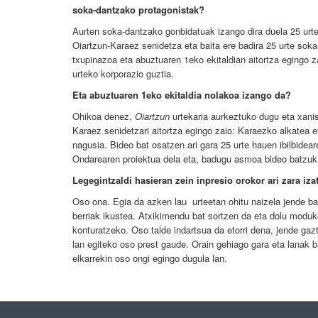
soka-dantzako protagonistak?
Aurten soka-dantzako gonbidatuak izango dira duela 25 urt
Oiartzun-Karaez senidetza eta baita ere badira 25 urte sok
txupinazoa eta abuztuaren 1eko ekitaldian aitortza egingo 
urteko korporazio guztia.
Eta abuztuaren 1eko ekitaldia nolakoa izango da?
Ohikoa denez,
Oiartzun
urtekaria aurkeztuko dugu eta xanis
Karaez senidetzari aitortza egingo zaio: Karaezko alkatea et
nagusia. Bideo bat osatzen ari gara 25 urte hauen ibilbidea
Ondarearen proiektua dela eta, badugu asmoa bideo batzuk 
Legegintzaldi hasieran zein inpresio orokor ari zara iza
Oso ona. Egia da azken lau urteetan ohitu naizela jende ba
berriak ikustea. Atxikimendu bat sortzen da eta dolu moduko
konturatzeko. Oso talde indartsua da etorri dena, jende gazt
lan egiteko oso prest gaude. Orain gehiago gara eta lanak
elkarrekin oso ongi egingo dugula lan.