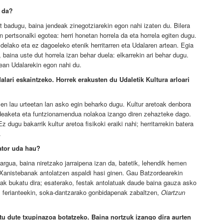
a da?
 badugu, baina jendeak zinegotziarekin egon nahi izaten du. Bilera
in pertsonalki egotea: herri honetan horrela da eta horrela egiten dugu.
elako eta ez dagoeleko etenik herritarren eta Udalaren artean. Egia
 baina uste dut horrela izan behar duela: elkarrekin ari behar dugu.
nean Udalarekin egon nahi du.
alari eskaintzeko. Horrek erakusten du Udaletik Kultura arloari
ozen lau urteetan lan asko egin beharko dugu. Kultur aretoak denbora
udeaketa eta funtzionamendua nolakoa izango diren zehazteke dago.
dugu bakarrik kultur aretoa fisikoki eraiki nahi; herritarrekin batera
.
dator uda hau?
argua, baina niretzako jarraipena izan da, batetik, lehendik hemen
 Xanistebanak antolatzen aspaldi hasi ginen. Gau Batzordearekin
erak bukatu dira; esaterako, festak antolatuak daude baina gauza asko
, ferianteekin, soka-dantzarako gonbidapenak zabaltzen,
Oiartzun
tu dute txupinazoa botatzeko. Baina nortzuk izango dira aurten