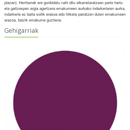
plazan). Herritarrak ere gonbidatu nahi ditu elkarretaratzean parte hartu
eta gaitzespen argia agertzera emakumeen aurkako indarkeriaren aurka,
indarkeria ez baita soilik erasoa edo hilketa pairatzen duten emakumeen
arazoa, baizik emakume guztiena.
Gehigarriak