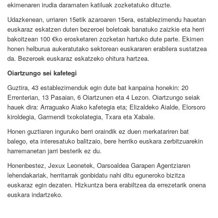
ekimenaren irudia daramaten katiluak zozketatuko dituzte.
Udazkenean, urriaren 15etik azaroaren 15era, establezimendu hauetan
euskaraz eskatzen duten bezeroei boletoak banatuko zaizkie eta herri
bakoitzean 100 €ko erosketaren zozketan hartuko dute parte. Ekimen
honen helburua aukeratutako sektorean euskararen erabilera sustatzea
da. Bezeroek euskaraz eskatzeko ohitura hartzea.
Oiartzungo sei kafetegi
Guztira, 43 establezimenduk egin dute bat kanpaina honekin: 20
Errenterian, 13 Pasaian, 6 Oiartzunen eta 4 Lezon. Oiartzungo seiak
hauek dira: Arraguako Aiako kafetegia eta; Elizaldeko Aialde, Elorsoro
kiroldegia, Garmendi txokolategia, Txara eta Xabale.
Honen guztiaren inguruko berri oraindik ez duen merkatariren bat
balego, eta interesatuko balitzaio, bere herriko euskara zerbitzuarekin
harremanetan jarri besterik ez du.
Honenbestez, Jexux Leonetek, Oarsoaldea Garapen Agentziaren
lehendakariak, herritarrak gonbidatu nahi ditu eguneroko bizitza
euskaraz egin dezaten. Hizkuntza bera erabiltzea da errezetarik onena
euskara indartzeko.