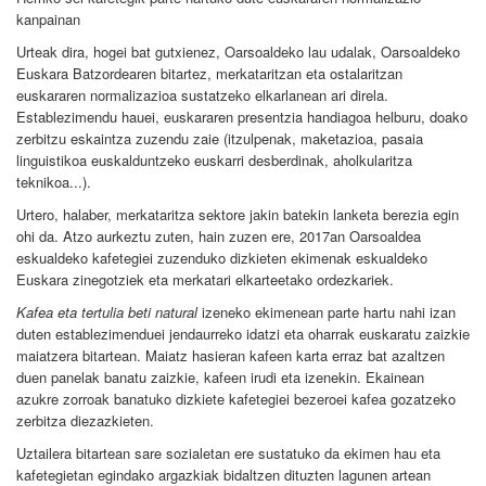
kanpainan
Urteak dira, hogei bat gutxienez, Oarsoaldeko lau udalak, Oarsoaldeko
Euskara Batzordearen bitartez, merkataritzan eta ostalaritzan
euskararen normalizazioa sustatzeko elkarlanean ari direla.
Establezimendu hauei, euskararen presentzia handiagoa helburu, doako
zerbitzu eskaintza zuzendu zaie (itzulpenak, maketazioa, pasaia
linguistikoa euskalduntzeko euskarri desberdinak, aholkularitza
teknikoa...).
Urtero, halaber, merkataritza sektore jakin batekin lanketa berezia egin
ohi da. Atzo aurkeztu zuten, hain zuzen ere, 2017an Oarsoaldea
eskualdeko kafetegiei zuzenduko dizkieten ekimenak eskualdeko
Euskara zinegotziek eta merkatari elkarteetako ordezkariek.
Kafea eta tertulia beti natural
izeneko ekimenean parte hartu nahi izan
duten establezimenduei jendaurreko idatzi eta oharrak euskaratu zaizkie
maiatzera bitartean. Maiatz hasieran kafeen karta erraz bat azaltzen
duen panelak banatu zaizkie, kafeen irudi eta izenekin. Ekainean
azukre zorroak banatuko dizkiete kafetegiei bezeroei kafea gozatzeko
zerbitza diezazkieten.
Uztailera bitartean sare sozialetan ere sustatuko da ekimen hau eta
kafetegietan egindako argazkiak bidaltzen dituzten lagunen artean