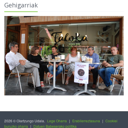
Gehigarriak
2026 © Oiartzungo Udala.
Lege Oharra
|
Erabilerreztasuna
|
Cookiei
buruzko oharra
|
Datuen Babeserako politika