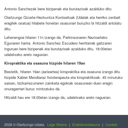
Antonio Sanchezek bere bizipenak eta burutazioak azalduko ditu
Oiartzungo Gizarte-Hezkuntza Kontseiluak (Udalak eta herriko zenbait
eragilek osatua) hilabete honetan osasunari buruzko bi hitzaldi antolatu
ditu.
Lehenengoa hilaren 11n izango da, Parkinsonaren Nazioarteko
Egunaren harira. Antonio Sanchez Escudero herritarrak gaitzaren
inguruan bere bizipenak eta burutazioak azalduko ditu, 18:00etan
udaletxeko areto nagusian.
Kiropraktika eta osasuna hizpide hilaren 19an
Bestetik, hilaren 19an (asteartea) kiropraktika eta osasuna izango ditu
hizpide Xabier Mendiaraz fisioterapeuta eta kiropraktikoak. 45 minutuko
saioan, bizkarrezurraren zainketa egokiak osasunean duen eragin
onuragarriari buruz mintzatuko da.
Hitzaldi hau ere 18:00etan izango da, udaletxeko areto nagusian.
2026 © Oiartzungo Udala.
Lege Oharra
|
Erabilerreztasuna
|
Cookiei