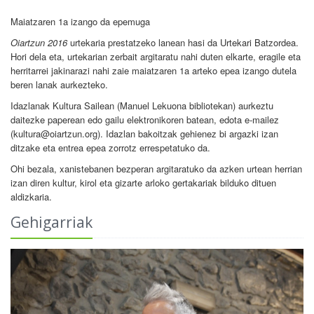
Maiatzaren 1a izango da epemuga
Oiartzun 2016
urtekaria prestatzeko lanean hasi da Urtekari Batzordea.
Hori dela eta, urtekarian zerbait argitaratu nahi duten elkarte, eragile eta
herritarrei jakinarazi nahi zaie maiatzaren 1a arteko epea izango dutela
beren lanak aurkezteko.
Idazlanak Kultura Sailean (Manuel Lekuona bibliotekan) aurkeztu
daitezke paperean edo gailu elektronikoren batean, edota e-mailez
(kultura@oiartzun.org). Idazlan bakoitzak gehienez bi argazki izan
ditzake eta entrea epea zorrotz errespetatuko da.
Ohi bezala, xanistebanen bezperan argitaratuko da azken urtean herrian
izan diren kultur, kirol eta gizarte arloko gertakariak bilduko dituen
aldizkaria.
Gehigarriak