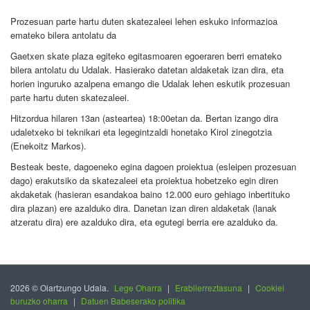
Prozesuan parte hartu duten skatezaleei lehen eskuko informazioa
emateko bilera antolatu da
Gaetxen skate plaza egiteko egitasmoaren egoeraren berri emateko
bilera antolatu du Udalak. Hasierako datetan aldaketak izan dira, eta
horien inguruko azalpena emango die Udalak lehen eskutik prozesuan
parte hartu duten skatezaleei.
Hitzordua hilaren 13an (asteartea) 18:00etan da. Bertan izango dira
udaletxeko bi teknikari eta legegintzaldi honetako Kirol zinegotzia
(Enekoitz Markos).
Besteak beste, dagoeneko egina dagoen proiektua (esleipen prozesuan
dago) erakutsiko da skatezaleei eta proiektua hobetzeko egin diren
akdaketak (hasieran esandakoa baino 12.000 euro gehiago inbertituko
dira plazan) ere azalduko dira. Danetan izan diren aldaketak (lanak
atzeratu dira) ere azalduko dira, eta egutegi berria ere azalduko da.
2026 © Oiartzungo Udala.
Lege Oharra
|
Erabilerreztasuna
|
Cookiei
buruzko oharra
|
Datuen Babeserako politika