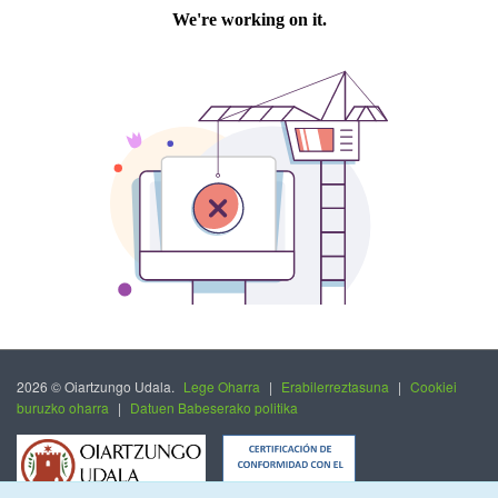
2026 © Oiartzungo Udala.
Lege Oharra
|
Erabilerreztasuna
|
Cookiei
buruzko oharra
|
Datuen Babeserako politika