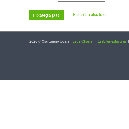
Pasahitza ahaztu dut
Fitxategia jaitsi
2026 © Oiartzungo Udala.
Lege Oharra
|
Erabilerreztasuna