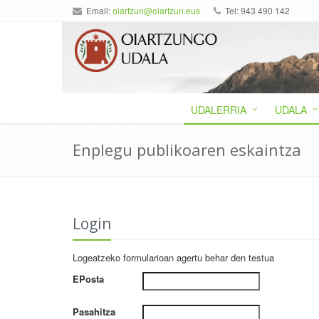
Email:
oiartzun@oiartzun.eus
Tel: 943 490 142
UDALERRIA
UDALA
Enplegu publikoaren eskaintza
Login
Logeatzeko formularioan agertu behar den testua
EPosta
Pasahitza