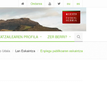
Ondarea
eu
es
ATZAILEAREN PROFILA
ZER BERRI?
o Udala
Lan Eskaintza
Enplegu publikoaren eskaintza