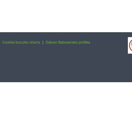
|
Cookiei buruzko oharra
|
Datuen Babeserako politika