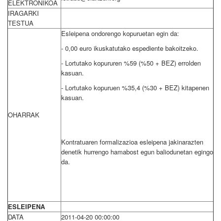
ELEKTRONIKOA
IRAGARKI
TESTUA
Esleipena ondorengo kopuruetan egin da:
- 0,00 euro ikuskatutako espediente bakoitzeko.
- Lortutako kopururen %59 (%50 + BEZ) errolden
kasuan.
- Lortutako kopuruen %35,4 (%30 + BEZ) kitapenen
kasuan.
OHARRAK
Kontratuaren formalizazioa esleipena jakinarazten
denetik hurrengo hamabost egun baliodunetan egingo
da.
ESLEIPENA
DATA
2011-04-20 00:00:00