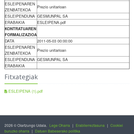
ESLEIPENAREN
Prezio unitarioan
ZENBATEKOA
ESLEIPENDUNA
GESMUNPAL SA
ERABAKIA
ESLEIPENA.pdf
KONTRATUAREN
FORMALIZAZIOA
DATA
2011-05-03 00:00:00
ESLEIPENAREN
Prezio unitarioan
ZENBATEKOA
ESLEIPENDUNA
GESMUNPAL SA
ERABAKIA
Fitxategiak
ESLEIPENA (1).pdf
2026 © Oiartzungo Udala.
Lege Oharra
|
Erabilerreztasuna
|
Cookiei
buruzko oharra
|
Datuen Babeserako politika