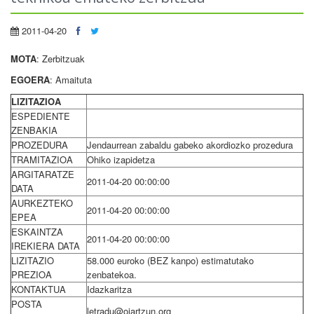
2011-04-20
MOTA
: Zerbitzuak
EGOERA
: Amaituta
LIZITAZIOA
ESPEDIENTE
ZENBAKIA
PROZEDURA
Jendaurrean zabaldu gabeko akordiozko prozedura
TRAMITAZIOA
Ohiko izapidetza
ARGITARATZE
2011-04-20 00:00:00
DATA
AURKEZTEKO
2011-04-20 00:00:00
EPEA
ESKAINTZA
2011-04-20 00:00:00
IREKIERA DATA
LIZITAZIO
58.000 euroko (BEZ kanpo) estimatutako
PREZIOA
zenbatekoa.
KONTAKTUA
Idazkaritza
POSTA
letradu@oiartzun.org