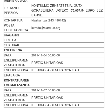
IREKIERA DATA
KONTSUMO ZENBATETSIA, GUTXI
LIZITAZIO
GORABEHERA, URTEKO 175.957,54 EURO, BEZ
PREZIOA
BARNE.
KONTAKTUA
Idazkaritza (943 490142)
POSTA
letradu@oiartzun.org
ELEKTRONIKOA
IRAGARKI
TESTUA
OHARRAK
ESLEIPENA
DATA
2011-11-04 00:00:00
ESLEIPENAREN
PREZIO UNITARIOAK
ZENBATEKOA
ESLEIPENDUNA
IBERDROLA GENERACION SAU
ERABAKIA
KONTRATUAREN
FORMALIZAZIOA
DATA
2011-11-07 00:00:00
ESLEIPENAREN
PREZIO UNITARIOAK
ZENBATEKOA
ESLEIPENDUNA
IBERDROLA GENERACION SAU