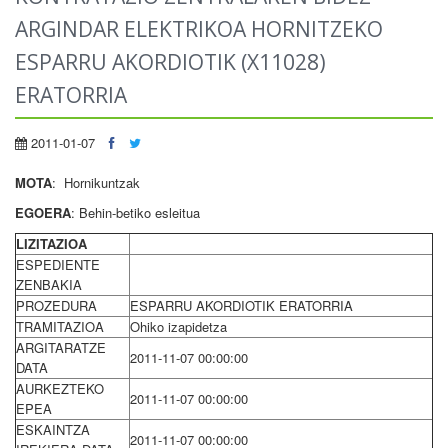
ARGINDAR ELEKTRIKOA HORNITZEKO
ESPARRU AKORDIOTIK (X11028)
ERATORRIA
2011-01-07
MOTA
: Hornikuntzak
EGOERA
: Behin-betiko esleitua
LIZITAZIOA
ESPEDIENTE
ZENBAKIA
PROZEDURA
ESPARRU AKORDIOTIK ERATORRIA
TRAMITAZIOA
Ohiko izapidetza
ARGITARATZE
2011-11-07 00:00:00
DATA
AURKEZTEKO
2011-11-07 00:00:00
EPEA
ESKAINTZA
2011-11-07 00:00:00